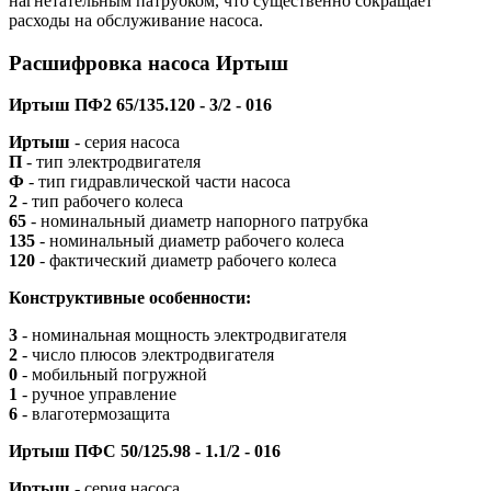
нагнетательным патрубком, что существенно сокращает
расходы на обслуживание насоса.
Расшифровка насоса Иртыш
Иртыш ПФ2 65/135.120 - 3/2 - 016
Иртыш
- серия насоса
П
- тип электродвигателя
Ф
- тип гидравлической части насоса
2
- тип рабочего колеса
65
- номинальный диаметр напорного патрубка
135
- номинальный диаметр рабочего колеса
120
- фактический диаметр рабочего колеса
Конструктивные особенности:
3
- номинальная мощность электродвигателя
2
- число плюсов электродвигателя
0
- мобильный погружной
1
- ручное управление
6
- влаготермозащита
Иртыш ПФС 50/125.98 - 1.1/2 - 016
Иртыш
- серия насоса