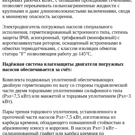
вихревых рабочих колес, с большими проходными сечениями,
позволяет перекачивать сильнозагрязненные жидкости с
крупными и даже длинноволокнистыми включениями, сводя
к минимуму опасность засорения.
Электродвигатель погружных насосов специального
исполнения, герметизированный встроенного типа, степень
защиты IP68, асинхронный, трёхфазный (монофазный) с
короткозамкнутым ротором, оснащенный встроенными в
обмотки термодатчиками, с классом изоляции обмоток
статора "F" позволяющим работу до 145°С.
Надёжная система влагозащиты двигателя погружных
насосов обеспечивается за счёт:
Комплекта подвижных уплотнений обеспечивающих
двойную герметизацию по валу со стороны гидравлической
части двумя торцовыми уплотнениями сильфонного типа
(Рэл>7,5 кВт) или манжетой и торцовым уплотнением (Рэл<3
кВт).
Пары трения торцового уплотнения, установленного в
проточной части насосов Рэл>7,5 кВт, изготовлены из
карбида кремния, обладающего повышенной стойкостью к
абразивному износу и коррозии. В насосах Рэл<3 кВт -
силицированный графит или карбид кремния по