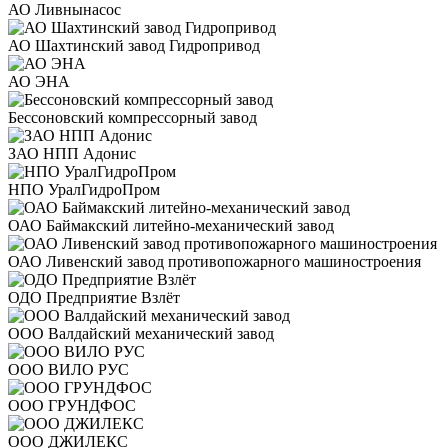
АО Ливнынасос
АО Шахтинский завод Гидропривод
АО ЭНА
Бессоновский компрессорный завод
ЗАО НПП Адонис
НПО УралГидроПром
ОАО Баймакский литейно-механический завод
ОАО Ливенский завод противопожарного машиностроения
ОДО Предприятие Взлёт
ООО Валдайский механический завод
ООО ВИЛО РУС
ООО ГРУНДФОС
ООО ДЖИЛЕКС