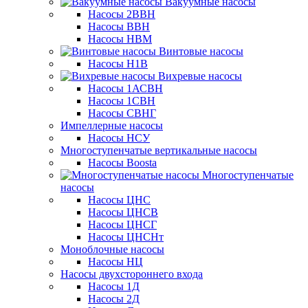
Вакуумные насосы
Насосы 2ВВН
Насосы ВВН
Насосы НВМ
Винтовые насосы
Насосы Н1В
Вихревые насосы
Насосы 1АСВН
Насосы 1СВН
Насосы СВНГ
Импеллерные насосы
Насосы НСУ
Многоступенчатые вертикальные насосы
Насосы Boosta
Многоступенчатые
насосы
Насосы ЦНС
Насосы ЦНСВ
Насосы ЦНСГ
Насосы ЦНСНт
Моноблочные насосы
Насосы НЦ
Насосы двухстороннего входа
Насосы 1Д
Насосы 2Д