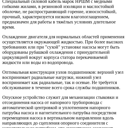
Специальный силовой кабель марок НРШМ с медными
гибкими жилами, в резиновой изоляции и маслостойкой
оболочке, не распространяющий горение, износостойкий,
прочный, характеризуется низким влагопоглащением,
предназначен для работы в тяжёлых условиях длительное
время.
Охлаждение двигателя для нормальных областей применения
осуществляется окружающей жидкостью. При более высоких
требованиях или при "сухой" установке насосы могут быть
оборудованы рубашкой охлаждения с принудительной
циркуляцией вокруг корпуса статора перекачиваемой
жидкости или воды из водопровода.
Оптимальная конструкция узлов подшипников: верхний узел
воспринимает радиальные нагрузки, нижний узел
воспринимает как радиальные, так и осевые. Не требуется
обслуживание в течение всего срока службы подшипников.
Опускное устройство служит для механизации стыковки и
отсоединения насоса от напорного трубопровода с
автоматической центровкой и уплотнением напорного
патрубка насоса и нагнетательного патрубка посредством
перемещения насоса в вертикальном направлении вдоль
направляющих до сцепления опорного соединителя с