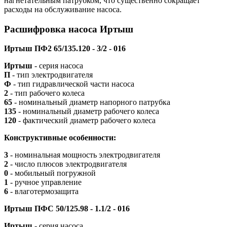
нагнетательным патрубком, что существенно сокращает
расходы на обслуживание насоса.
Расшифровка насоса Иртыш
Иртыш ПФ2 65/135.120 - 3/2 - 016
Иртыш
- серия насоса
П
- тип электродвигателя
Ф
- тип гидравлической части насоса
2
- тип рабочего колеса
65
- номинальный диаметр напорного патрубка
135
- номинальный диаметр рабочего колеса
120
- фактический диаметр рабочего колеса
Конструктивные особенности:
3
- номинальная мощность электродвигателя
2
- число плюсов электродвигателя
0
- мобильный погружной
1
- ручное управление
6
- влаготермозащита
Иртыш ПФС 50/125.98 - 1.1/2 - 016
Иртыш
- серия насоса