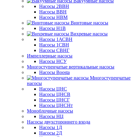
Вакуумные насосы
Насосы 2ВВН
Насосы ВВН
Насосы НВМ
Винтовые насосы
Насосы Н1В
Вихревые насосы
Насосы 1АСВН
Насосы 1СВН
Насосы СВНГ
Импеллерные насосы
Насосы НСУ
Многоступенчатые вертикальные насосы
Насосы Boosta
Многоступенчатые
насосы
Насосы ЦНС
Насосы ЦНСВ
Насосы ЦНСГ
Насосы ЦНСНт
Моноблочные насосы
Насосы НЦ
Насосы двухстороннего входа
Насосы 1Д
Насосы 2Д