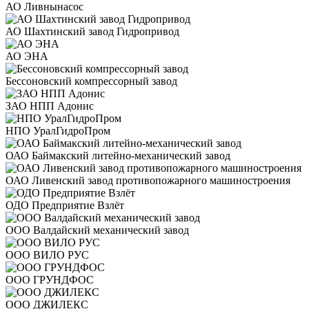
АО Ливнынасос
АО Шахтинский завод Гидропривод
АО ЭНА
Бессоновский компрессорный завод
ЗАО НПП Адонис
НПО УралГидроПром
ОАО Баймакский литейно-механический завод
ОАО Ливенский завод противопожарного машиностроения
ОДО Предприятие Взлёт
ООО Валдайский механический завод
ООО ВИЛО РУС
ООО ГРУНДФОС
ООО ДЖИЛЕКС