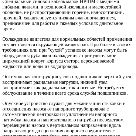
Специальный силовой кабель марок НРШМ с медными
гибкими жилами, в резиновой изоляции и маслостойкой
оболочке, не распространяющий горение, износостойкий,
прочный, характеризуется низким влагопоглащением,
предназначен для работы в тяжёлых условиях длительное
время.
Охлаждение двигателя для нормальных областей применения
осуществляется окружающей жидкостью. При более высоких
требованиях или при "сухой" установке насосы могут быть
оборудованы рубашкой охлаждения с принудительной
циркуляцией вокруг корпуса статора перекачиваемой
жидкости или воды из водопровода.
Оптимальная конструкция узлов подшипников: верхний узел
воспринимает радиальные нагрузки, нижний узел
воспринимает как радиальные, так и осевые. Не требуется
обслуживание в течение всего срока службы подшипников.
Опускное устройство служит для механизации стыковки и
отсоединения насоса от напорного трубопровода с
автоматической центровкой и уплотнением напорного
патрубка насоса и нагнетательного патрубка посредством
перемещения насоса в вертикальном направлении вдоль
направляющих до сцепления опорного соединителя с