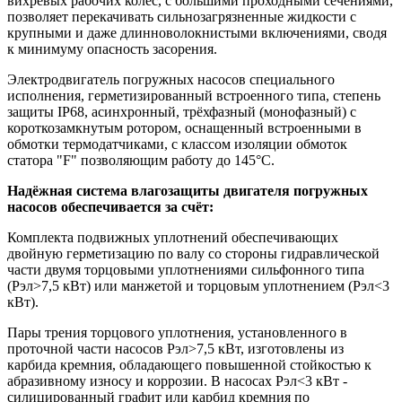
вихревых рабочих колес, с большими проходными сечениями,
позволяет перекачивать сильнозагрязненные жидкости с
крупными и даже длинноволокнистыми включениями, сводя
к минимуму опасность засорения.
Электродвигатель погружных насосов специального
исполнения, герметизированный встроенного типа, степень
защиты IP68, асинхронный, трёхфазный (монофазный) с
короткозамкнутым ротором, оснащенный встроенными в
обмотки термодатчиками, с классом изоляции обмоток
статора "F" позволяющим работу до 145°С.
Надёжная система влагозащиты двигателя погружных
насосов обеспечивается за счёт:
Комплекта подвижных уплотнений обеспечивающих
двойную герметизацию по валу со стороны гидравлической
части двумя торцовыми уплотнениями сильфонного типа
(Рэл>7,5 кВт) или манжетой и торцовым уплотнением (Рэл<3
кВт).
Пары трения торцового уплотнения, установленного в
проточной части насосов Рэл>7,5 кВт, изготовлены из
карбида кремния, обладающего повышенной стойкостью к
абразивному износу и коррозии. В насосах Рэл<3 кВт -
силицированный графит или карбид кремния по