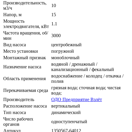
Производительность,
10
м3/ч
Напор, м
15
Мощность
1.1
электродвигателя, кВт
Частота вращения, об/
3000
мин
Вид насоса
центробежный
Место установки
погружной
Монтажный признак
моноблочный
водяной / дренажный /
Назначение насоса
канализационный / фекальный
водоснабжение / колодец / откачка /
Область применения
полив
грязная вода; сточная вода; чистая
Перекачиваемая среда
вода;
Производитель
ОДО Предприятие Взлёт
Расположение насоса
вертикальный
Тип насоса
динамический
Число рабочих
одноступенчатый
органов
Артикул
1350567-64012