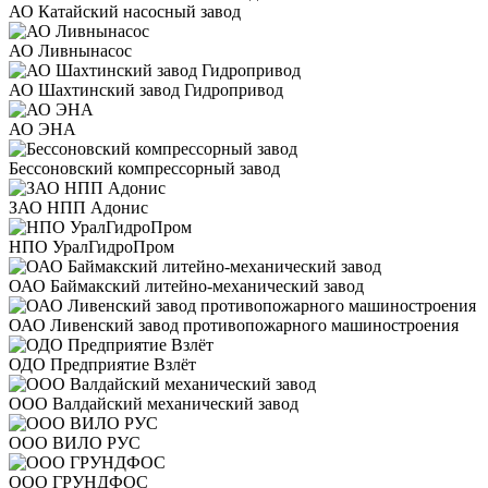
АО Катайский насосный завод
АО Ливнынасос
АО Шахтинский завод Гидропривод
АО ЭНА
Бессоновский компрессорный завод
ЗАО НПП Адонис
НПО УралГидроПром
ОАО Баймакский литейно-механический завод
ОАО Ливенский завод противопожарного машиностроения
ОДО Предприятие Взлёт
ООО Валдайский механический завод
ООО ВИЛО РУС
ООО ГРУНДФОС