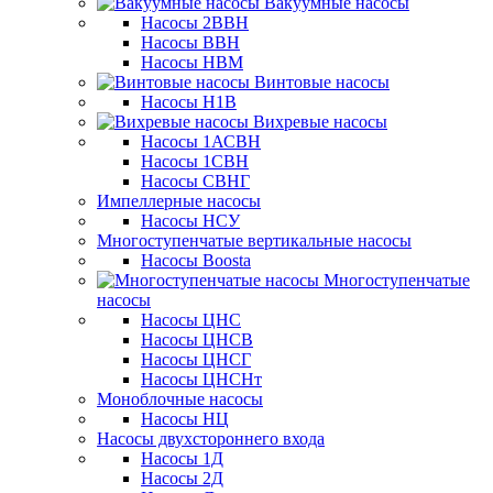
Вакуумные насосы
Насосы 2ВВН
Насосы ВВН
Насосы НВМ
Винтовые насосы
Насосы Н1В
Вихревые насосы
Насосы 1АСВН
Насосы 1СВН
Насосы СВНГ
Импеллерные насосы
Насосы НСУ
Многоступенчатые вертикальные насосы
Насосы Boosta
Многоступенчатые
насосы
Насосы ЦНС
Насосы ЦНСВ
Насосы ЦНСГ
Насосы ЦНСНт
Моноблочные насосы
Насосы НЦ
Насосы двухстороннего входа
Насосы 1Д
Насосы 2Д