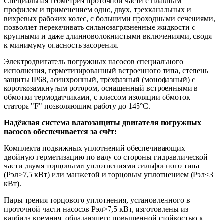
Специальная геометрия проточной части с плавным
профилем и применением одно, двух, трехканальных и
вихревых рабочих колес, с большими проходными сечениями,
позволяет перекачивать сильнозагрязненные жидкости с
крупными и даже длинноволокнистыми включениями, сводя
к минимуму опасность засорения.
Электродвигатель погружных насосов специального
исполнения, герметизированный встроенного типа, степень
защиты IP68, асинхронный, трёхфазный (монофазный) с
короткозамкнутым ротором, оснащенный встроенными в
обмотки термодатчиками, с классом изоляции обмоток
статора "F" позволяющим работу до 145°С.
Надёжная система влагозащиты двигателя погружных
насосов обеспечивается за счёт:
Комплекта подвижных уплотнений обеспечивающих
двойную герметизацию по валу со стороны гидравлической
части двумя торцовыми уплотнениями сильфонного типа
(Рэл>7,5 кВт) или манжетой и торцовым уплотнением (Рэл<3
кВт).
Пары трения торцового уплотнения, установленного в
проточной части насосов Рэл>7,5 кВт, изготовлены из
карбида кремния, обладающего повышенной стойкостью к