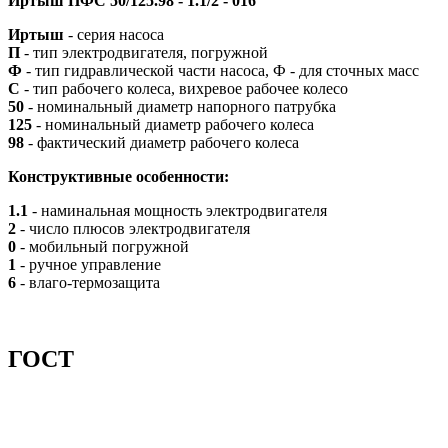
Иртыш ПФС 50/125.98 - 1.1/2 - 016
Иртыш
- серия насоса
П
- тип электродвигателя, погружной
Ф
- тип гидравлической части насоса, Ф - для сточных масс
С
- тип рабочего колеса, вихревое рабочее колесо
50
- номинальный диаметр напорного патрубка
125
- номинальный диаметр рабочего колеса
98
- фактический диаметр рабочего колеса
Конструктивные особенности:
1.1
- наминальная мощность электродвигателя
2
- число плюсов электродвигателя
0
- мобильный погружной
1
- ручное управление
6
- влаго-термозащита
ГОСТ