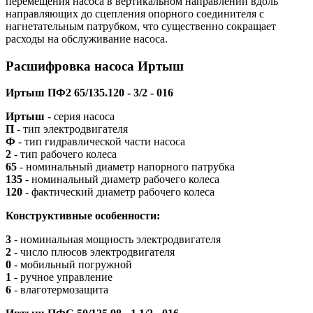
перемещения насоса в вертикальном направлении вдоль
направляющих до сцепления опорного соединителя с
нагнетательным патрубком, что существенно сокращает
расходы на обслуживание насоса.
Расшифровка насоса Иртыш
Иртыш ПФ2 65/135.120 - 3/2 - 016
Иртыш
- серия насоса
П
- тип электродвигателя
Ф
- тип гидравлической части насоса
2
- тип рабочего колеса
65
- номинальный диаметр напорного патрубка
135
- номинальный диаметр рабочего колеса
120
- фактический диаметр рабочего колеса
Конструктивные особенности:
3
- номинальная мощность электродвигателя
2
- число плюсов электродвигателя
0
- мобильный погружной
1
- ручное управление
6
- влаготермозащита