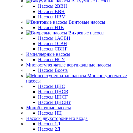
Вакуумные насосы
Насосы 2ВВН
Насосы ВВН
Насосы НВМ
Винтовые насосы
Насосы Н1В
Вихревые насосы
Насосы 1АСВН
Насосы 1СВН
Насосы СВНГ
Импеллерные насосы
Насосы НСУ
Многоступенчатые вертикальные насосы
Насосы Boosta
Многоступенчатые
насосы
Насосы ЦНС
Насосы ЦНСВ
Насосы ЦНСГ
Насосы ЦНСНт
Моноблочные насосы
Насосы НЦ
Насосы двухстороннего входа
Насосы 1Д
Насосы 2Д