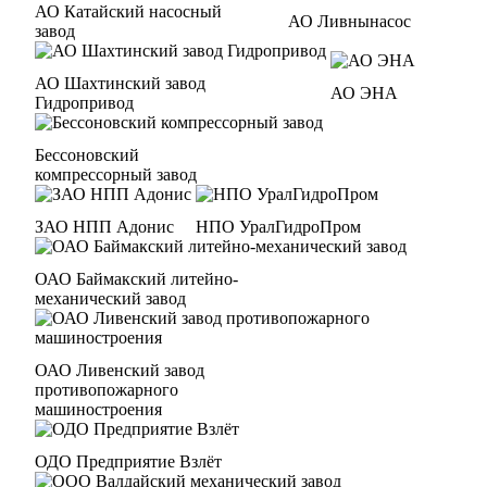
АО Катайский насосный
АО Ливнынасос
завод
АО Шахтинский завод
АО ЭНА
Гидропривод
Бессоновский
компрессорный завод
ЗАО НПП Адонис
НПО УралГидроПром
ОАО Баймакский литейно-
механический завод
ОАО Ливенский завод
противопожарного
машиностроения
ОДО Предприятие Взлёт