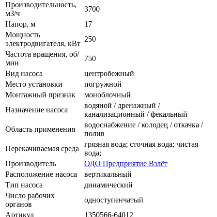
Производительность,
3700
м3/ч
Напор, м
17
Мощность
250
электродвигателя, кВт
Частота вращения, об/
750
мин
Вид насоса
центробежный
Место установки
погружной
Монтажный признак
моноблочный
водяной / дренажный /
Назначение насоса
канализационный / фекальный
водоснабжение / колодец / откачка /
Область применения
полив
грязная вода; сточная вода; чистая
Перекачиваемая среда
вода;
Производитель
ОДО Предприятие Взлёт
Расположение насоса
вертикальный
Тип насоса
динамический
Число рабочих
одноступенчатый
органов
Артикул
1350566-64012