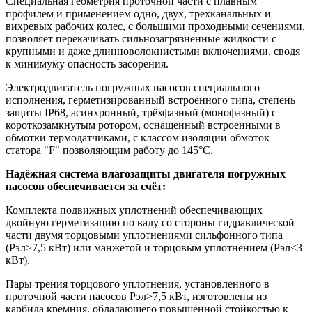
Специальная геометрия проточной части с плавным
профилем и применением одно, двух, трехканальных и
вихревых рабочих колес, с большими проходными сечениями,
позволяет перекачивать сильнозагрязненные жидкости с
крупными и даже длинноволокнистыми включениями, сводя
к минимуму опасность засорения.
Электродвигатель погружных насосов специального
исполнения, герметизированный встроенного типа, степень
защиты IP68, асинхронный, трёхфазный (монофазный) с
короткозамкнутым ротором, оснащенный встроенными в
обмотки термодатчиками, с классом изоляции обмоток
статора "F" позволяющим работу до 145°С.
Надёжная система влагозащиты двигателя погружных
насосов обеспечивается за счёт:
Комплекта подвижных уплотнений обеспечивающих
двойную герметизацию по валу со стороны гидравлической
части двумя торцовыми уплотнениями сильфонного типа
(Рэл>7,5 кВт) или манжетой и торцовым уплотнением (Рэл<3
кВт).
Пары трения торцового уплотнения, установленного в
проточной части насосов Рэл>7,5 кВт, изготовлены из
карбида кремния, обладающего повышенной стойкостью к