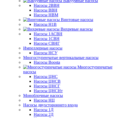
Вакуумные насосы
Насосы 2ВВН
Насосы ВВН
Насосы НВМ
Винтовые насосы
Насосы Н1В
Вихревые насосы
Насосы 1АСВН
Насосы 1СВН
Насосы СВНГ
Импеллерные насосы
Насосы НСУ
Многоступенчатые вертикальные насосы
Насосы Boosta
Многоступенчатые
насосы
Насосы ЦНС
Насосы ЦНСВ
Насосы ЦНСГ
Насосы ЦНСНт
Моноблочные насосы
Насосы НЦ
Насосы двухстороннего входа
Насосы 1Д
Насосы 2Д