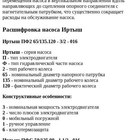
перемещения насоса в вертикальном направлении вдоль
направляющих до сцепления опорного соединителя с
нагнетательным патрубком, что существенно сокращает
расходы на обслуживание насоса.
Расшифровка насоса Иртыш
Иртыш ПФ2 65/135.120 - 3/2 - 016
Иртыш
- серия насоса
П
- тип электродвигателя
Ф
- тип гидравлической части насоса
2
- тип рабочего колеса
65
- номинальный диаметр напорного патрубка
135
- номинальный диаметр рабочего колеса
120
- фактический диаметр рабочего колеса
Конструктивные особенности:
3
- номинальная мощность электродвигателя
2
- число плюсов электродвигателя
0
- мобильный погружной
1
- ручное управление
6
- влаготермозащита