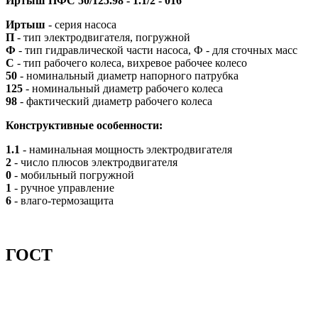
Иртыш ПФС 50/125.98 - 1.1/2 - 016
Иртыш
- серия насоса
П
- тип электродвигателя, погружной
Ф
- тип гидравлической части насоса, Ф - для сточных масс
С
- тип рабочего колеса, вихревое рабочее колесо
50
- номинальный диаметр напорного патрубка
125
- номинальный диаметр рабочего колеса
98
- фактический диаметр рабочего колеса
Конструктивные особенности:
1.1
- наминальная мощность электродвигателя
2
- число плюсов электродвигателя
0
- мобильный погружной
1
- ручное управление
6
- влаго-термозащита
ГОСТ