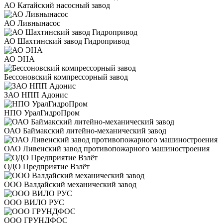
АО Катайский насосный завод
АО Ливнынасос
АО Шахтинский завод Гидропривод
АО ЭНА
Бессоновский компрессорный завод
ЗАО НПП Адонис
НПО УралГидроПром
ОАО Баймакский литейно-механический завод
ОАО Ливенский завод противопожарного машиностроения
ОДО Предприятие Взлёт
ООО Валдайский механический завод
ООО ВИЛО РУС
ООО ГРУНДФОС