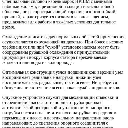
Специальный силовой кабель марок НРШМ с медными
гибкими жилами, в резиновой изоляции и маслостойкой
оболочке, не распространяющий горение, износостойкий,
прочный, характеризуется низким влагопоглащением,
предназначен для работы в тяжёлых условиях длительное
время.
Охлаждение двигателя для нормальных областей применения
осуществляется окружающей жидкостью. При более высоких
требованиях или при "сухой" установке насосы могут быть
оборудованы рубашкой охлаждения с принудительной
циркуляцией вокруг корпуса статора перекачиваемой
жидкости или воды из водопровода.
Оптимальная конструкция узлов подшипников: верхний узел
воспринимает радиальные нагрузки, нижний узел
воспринимает как радиальные, так и осевые. Не требуется
обслуживание в течение всего срока службы подшипников.
Опускное устройство служит для механизации стыковки и
отсоединения насоса от напорного трубопровода с
автоматической центровкой и уплотнением напорного
патрубка насоса и нагнетательного патрубка посредством
перемещения насоса в вертикальном направлении вдоль
направляющих до сцепления опорного соединителя с