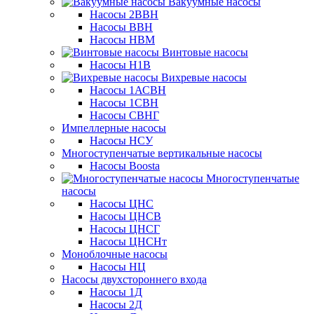
Вакуумные насосы
Насосы 2ВВН
Насосы ВВН
Насосы НВМ
Винтовые насосы
Насосы Н1В
Вихревые насосы
Насосы 1АСВН
Насосы 1СВН
Насосы СВНГ
Импеллерные насосы
Насосы НСУ
Многоступенчатые вертикальные насосы
Насосы Boosta
Многоступенчатые
насосы
Насосы ЦНС
Насосы ЦНСВ
Насосы ЦНСГ
Насосы ЦНСНт
Моноблочные насосы
Насосы НЦ
Насосы двухстороннего входа
Насосы 1Д
Насосы 2Д