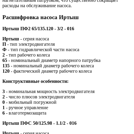
нагнетательным патрубком, что существенно сокращает
расходы на обслуживание насоса.
Расшифровка насоса Иртыш
Иртыш ПФ2 65/135.120 - 3/2 - 016
Иртыш
- серия насоса
П
- тип электродвигателя
Ф
- тип гидравлической части насоса
2
- тип рабочего колеса
65
- номинальный диаметр напорного патрубка
135
- номинальный диаметр рабочего колеса
120
- фактический диаметр рабочего колеса
Конструктивные особенности:
3
- номинальная мощность электродвигателя
2
- число плюсов электродвигателя
0
- мобильный погружной
1
- ручное управление
6
- влаготермозащита
Иртыш ПФС 50/125.98 - 1.1/2 - 016
Иртыш
- серия насоса