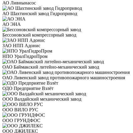
АО Ливнынасос
АО Шахтинский завод Гидропривод
АО ЭНА
Бессоновский компрессорный завод
ЗАО НПП Адонис
НПО УралГидроПром
ОАО Баймакский литейно-механический завод
ОАО Ливенский завод противопожарного машиностроения
ОДО Предприятие Взлёт
ООО Валдайский механический завод
ООО ВИЛО РУС
ООО ГРУНДФОС
ООО ДЖИЛЕКС