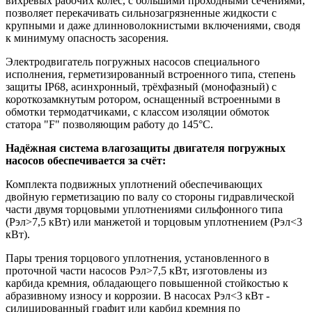
вихревых рабочих колес, с большими проходными сечениями,
позволяет перекачивать сильнозагрязненные жидкости с
крупными и даже длинноволокнистыми включениями, сводя
к минимуму опасность засорения.
Электродвигатель погружных насосов специального
исполнения, герметизированный встроенного типа, степень
защиты IP68, асинхронный, трёхфазный (монофазный) с
короткозамкнутым ротором, оснащенный встроенными в
обмотки термодатчиками, с классом изоляции обмоток
статора "F" позволяющим работу до 145°С.
Надёжная система влагозащиты двигателя погружных
насосов обеспечивается за счёт:
Комплекта подвижных уплотнений обеспечивающих
двойную герметизацию по валу со стороны гидравлической
части двумя торцовыми уплотнениями сильфонного типа
(Рэл>7,5 кВт) или манжетой и торцовым уплотнением (Рэл<3
кВт).
Пары трения торцового уплотнения, установленного в
проточной части насосов Рэл>7,5 кВт, изготовлены из
карбида кремния, обладающего повышенной стойкостью к
абразивному износу и коррозии. В насосах Рэл<3 кВт -
силицированный графит или карбид кремния по