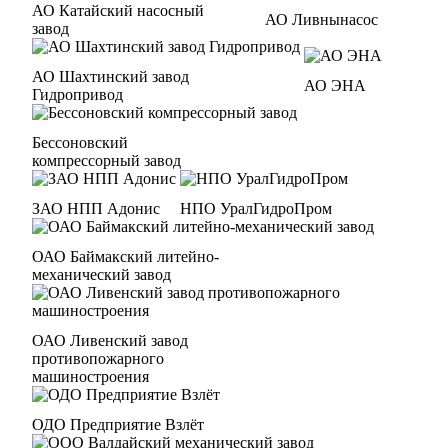
АО Катайский насосный
АО Ливнынасос
завод
АО Шахтинский завод
АО ЭНА
Гидропривод
Бессоновский
компрессорный завод
ЗАО НПП Адонис
НПО УралГидроПром
ОАО Баймакский литейно-
механический завод
ОАО Ливенский завод
противопожарного
машиностроения
ОДО Предприятие Взлёт