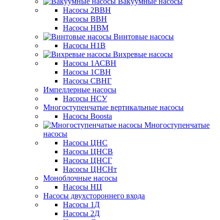
Вакуумные насосы
Насосы 2ВВН
Насосы ВВН
Насосы НВМ
Винтовые насосы
Насосы Н1В
Вихревые насосы
Насосы 1АСВН
Насосы 1СВН
Насосы СВНГ
Импеллерные насосы
Насосы НСУ
Многоступенчатые вертикальные насосы
Насосы Boosta
Многоступенчатые
насосы
Насосы ЦНС
Насосы ЦНСВ
Насосы ЦНСГ
Насосы ЦНСНт
Моноблочные насосы
Насосы НЦ
Насосы двухстороннего входа
Насосы 1Д
Насосы 2Д