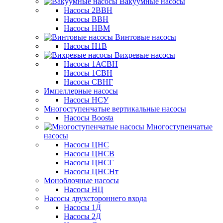
Вакуумные насосы
Насосы 2ВВН
Насосы ВВН
Насосы НВМ
Винтовые насосы
Насосы Н1В
Вихревые насосы
Насосы 1АСВН
Насосы 1СВН
Насосы СВНГ
Импеллерные насосы
Насосы НСУ
Многоступенчатые вертикальные насосы
Насосы Boosta
Многоступенчатые
насосы
Насосы ЦНС
Насосы ЦНСВ
Насосы ЦНСГ
Насосы ЦНСНт
Моноблочные насосы
Насосы НЦ
Насосы двухстороннего входа
Насосы 1Д
Насосы 2Д