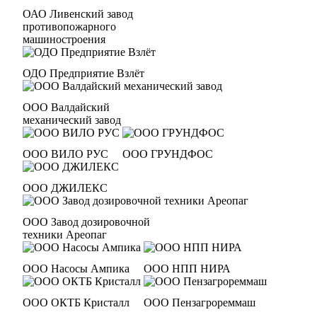
ОАО Ливенский завод
противопожарного
машиностроения
ОДО Предприятие Взлёт
ООО Валдайский
механический завод
ООО ВИЛО РУС
ООО ГРУНДФОС
ООО ДЖИЛЕКС
ООО Завод дозировочной
техники Ареопаг
ООО Насосы Ампика
ООО НПП НИРА
ООО ОКТБ Кристалл
ООО Пензагрореммаш