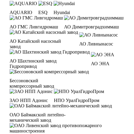
AQUARIO
ESQ
Hyundai
АО ГМС Ливгидромаш
АО Димитровградхиммаш
АО Катайский насосный
АО Ливнынасос
завод
АО Шахтинский завод
АО ЭНА
Гидропривод
Бессоновский
компрессорный завод
ЗАО НПП Адонис
НПО УралГидроПром
ОАО Баймакский литейно-
механический завод