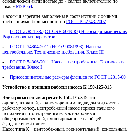
сейсмической активностью до 7 баллов включительно по
шкале
MSK-64
.
Насосы и агрегаты выполнены в соответствии с общими
требованиями безопасности по
ГОСТ Р 52743-2007
.
-
ГОСТ 27854-88. (СТ СЭВ 6049-87) Насосы динамические.
Ряды основных параметров
-
ГОСТ Р 54804-2011 (ИСО 99081993). Насосы
центробежные. Технические требования. Класс III
-
ГОСТ Р 54806-2011. Насосы центробежные. Технические
требования. Класс I
-
Присоединительные размеры фланцев по ГОСТ 12815-80
Устройство и принцип работы
насоса
К 150-125-315
Электронасосный агрегат
К 150-125-315
это
одноступенчатый, с односторонним подводом жидкости к
рабочему колесу, центробежный насос горизонтального
исполнения и электродвигатель асинхронный
общепромышленный, смонтированные на общей
фундаментной плите.
Насос типа К – центробежный, горизонтальный, консольный,