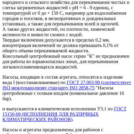
народного и сельского хозяйства для перекачивания чистых и
слегка загрязненных жидкостей с рН = 6 - 9 единиц, с
температурой от 0 до + 150 С, например для водоснабжения
городов и поселков, в мелиоративных и дождевальных
установках, а также для перекачивания золей и щелочей.
А также других жидкостей, по плотности, химической
активности и вязкости схожих с водой.
Твердые включения допускаются в пределах 0,2 мм,
концентрация включений не должна превышать 0,1% от
общего объема перекачиваемой жидкости.
Консольный центробежный насос серии "К" не предназначен
для работы во взрывоопасных зонах, для перекачивания
легковоспламеняющихся жидкостей.
Насосы, входящие в состав агрегата, относятся к изделиям
вида I (восстанавливаемые) по
ГОСТ 27.003-90 (соответствует
ISO международному стандарту ISO 2858-75
"Насосы
центробежные с осевым входом (номинальное давление 16
бар).
и выпускаются в климатическом исполнении У3.1 по
ГОСТ
15150-69 (ИСПОЛНЕНИЯ ДЛЯ РАЗЛИЧНЫХ
КЛИМАТИЧЕСКИХ РАЙОНОВ)
.
Насосы и агрегаты предназначены для районов с