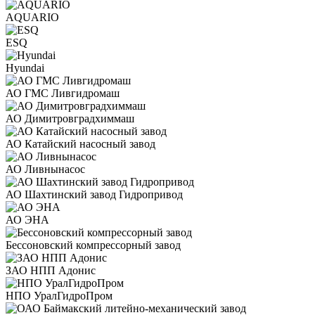
AQUARIO
ESQ
Hyundai
АО ГМС Ливгидромаш
АО Димитровградхиммаш
АО Катайский насосный завод
АО Ливнынасос
АО Шахтинский завод Гидропривод
АО ЭНА
Бессоновский компрессорный завод
ЗАО НПП Адонис
НПО УралГидроПром