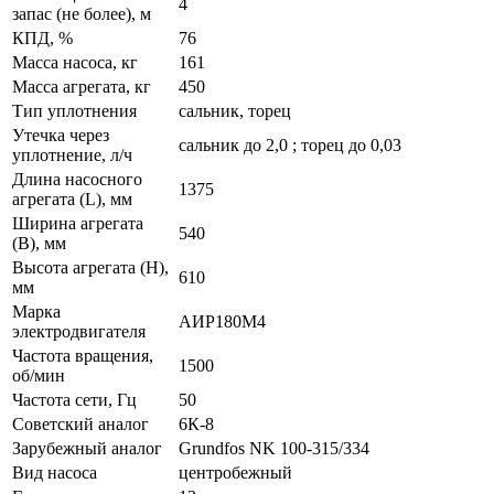
4
запас (не более), м
КПД, %
76
Масса насоса, кг
161
Масса агрегата, кг
450
Тип уплотнения
сальник, торец
Утечка через
сальник до 2,0 ; торец до 0,03
уплотнение, л/ч
Длина насосного
1375
агрегата (L), мм
Ширина агрегата
540
(B), мм
Высота агрегата (H),
610
мм
Марка
АИР180М4
электродвигателя
Частота вращения,
1500
об/мин
Частота сети, Гц
50
Советский аналог
6К-8
Зарубежный аналог
Grundfos NK 100-315/334
Вид насоса
центробежный