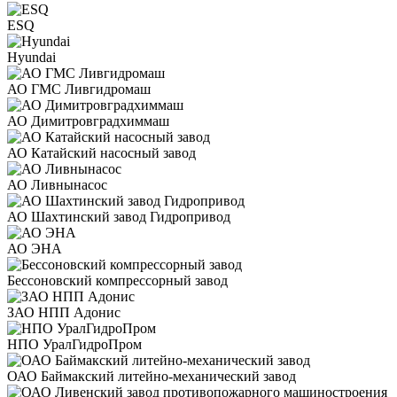
ESQ
Hyundai
АО ГМС Ливгидромаш
АО Димитровградхиммаш
АО Катайский насосный завод
АО Ливнынасос
АО Шахтинский завод Гидропривод
АО ЭНА
Бессоновский компрессорный завод
ЗАО НПП Адонис
НПО УралГидроПром
ОАО Баймакский литейно-механический завод