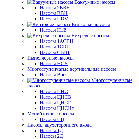
Вакуумные насосы
Насосы 2ВВН
Насосы ВВН
Насосы НВМ
Винтовые насосы
Насосы Н1В
Вихревые насосы
Насосы 1АСВН
Насосы 1СВН
Насосы СВНГ
Импеллерные насосы
Насосы НСУ
Многоступенчатые вертикальные насосы
Насосы Boosta
Многоступенчатые
насосы
Насосы ЦНС
Насосы ЦНСВ
Насосы ЦНСГ
Насосы ЦНСНт
Моноблочные насосы
Насосы НЦ
Насосы двухстороннего входа
Насосы 1Д
Насосы 2Д