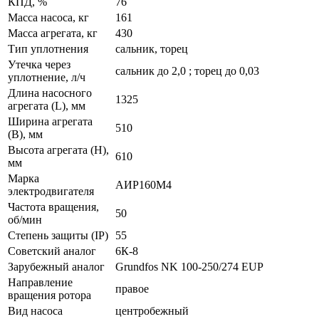
КПД, %
76
Масса насоса, кг
161
Масса агрегата, кг
430
Тип уплотнения
сальник, торец
Утечка через
сальник до 2,0 ; торец до 0,03
уплотнение, л/ч
Длина насосного
1325
агрегата (L), мм
Ширина агрегата
510
(B), мм
Высота агрегата (H),
610
мм
Марка
АИР160M4
электродвигателя
Частота вращения,
50
об/мин
Степень защиты (IP)
55
Советский аналог
6К-8
Зарубежный аналог
Grundfos NK 100-250/274 EUP
Направление
правое
вращения ротора
Вид насоса
центробежный