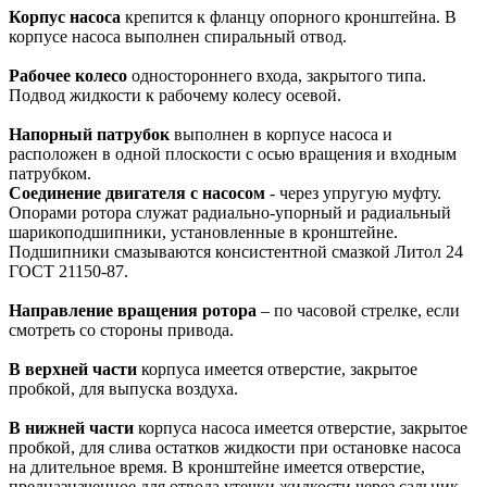
Корпус насоса
крепится к фланцу опорного кронштейна. В
корпусе насоса выполнен спиральный отвод.
Рабочее колесо
одностороннего входа, закрытого типа.
Подвод жидкости к рабочему колесу осевой.
Напорный патрубок
выполнен в корпусе насоса и
расположен в одной плоскости с осью вращения и входным
патрубком.
Соединение двигателя с насосом
- через упругую муфту.
Опорами ротора служат радиально-упорный и радиальный
шарикоподшипники, установленные в кронштейне.
Подшипники смазываются консистентной смазкой Литол 24
ГОСТ 21150-87.
Направление вращения ротора
– по часовой стрелке, если
смотреть со стороны привода.
В верхней части
корпуса имеется отверстие, закрытое
пробкой, для выпуска воздуха.
В нижней части
корпуса насоса имеется отверстие, закрытое
пробкой, для слива остатков жидкости при остановке насоса
на длительное время. В кронштейне имеется отверстие,
предназначенное для отвода утечки жидкости через сальник.