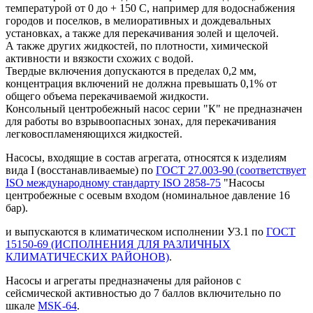
температурой от 0 до + 150 С, например для водоснабжения
городов и поселков, в мелиоративных и дождевальных
установках, а также для перекачивания золей и щелочей.
А также других жидкостей, по плотности, химической
активности и вязкости схожих с водой.
Твердые включения допускаются в пределах 0,2 мм,
концентрация включений не должна превышать 0,1% от
общего объема перекачиваемой жидкости.
Консольный центробежный насос серии "К" не предназначен
для работы во взрывоопасных зонах, для перекачивания
легковоспламеняющихся жидкостей.
Насосы, входящие в состав агрегата, относятся к изделиям
вида I (восстанавливаемые) по
ГОСТ 27.003-90 (соответствует
ISO международному стандарту ISO 2858-75
"Насосы
центробежные с осевым входом (номинальное давление 16
бар).
и выпускаются в климатическом исполнении У3.1 по
ГОСТ
15150-69 (ИСПОЛНЕНИЯ ДЛЯ РАЗЛИЧНЫХ
КЛИМАТИЧЕСКИХ РАЙОНОВ)
.
Насосы и агрегаты предназначены для районов с
сейсмической активностью до 7 баллов включительно по
шкале
MSK-64
.