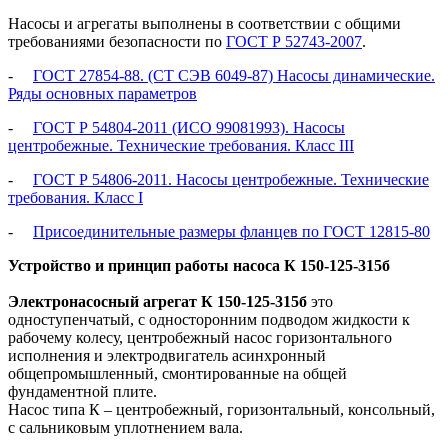
Насосы и агрегаты выполнены в соответствии с общими
требованиями безопасности по
ГОСТ Р 52743-2007
.
-
ГОСТ 27854-88. (СТ СЭВ 6049-87) Насосы динамические.
Ряды основных параметров
-
ГОСТ Р 54804-2011 (ИСО 99081993). Насосы
центробежные. Технические требования. Класс III
-
ГОСТ Р 54806-2011. Насосы центробежные. Технические
требования. Класс I
-
Присоединительные размеры фланцев по ГОСТ 12815-80
Устройство и принцип работы
насоса
К 150-125-315б
Электронасосный агрегат
К 150-125-315б
это
одноступенчатый, с односторонним подводом жидкости к
рабочему колесу, центробежный насос горизонтального
исполнения и электродвигатель асинхронный
общепромышленный, смонтированные на общей
фундаментной плите.
Насос типа К – центробежный, горизонтальный, консольный,
с сальниковым уплотнением вала.