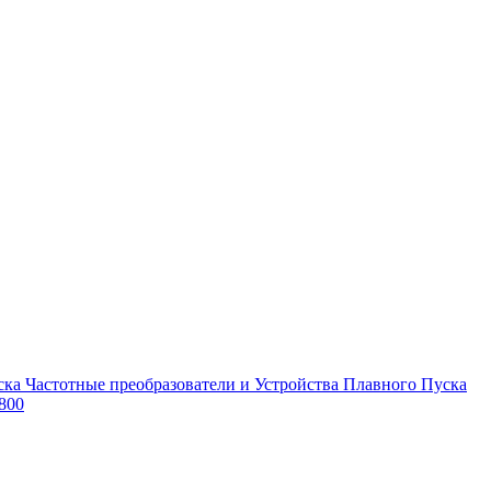
Частотные преобразователи и Устройства Плавного Пуска
800