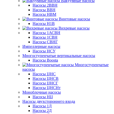
Вакуумные насосы
Насосы 2ВВН
Насосы ВВН
Насосы НВМ
Винтовые насосы
Насосы Н1В
Вихревые насосы
Насосы 1АСВН
Насосы 1СВН
Насосы СВНГ
Импеллерные насосы
Насосы НСУ
Многоступенчатые вертикальные насосы
Насосы Boosta
Многоступенчатые
насосы
Насосы ЦНС
Насосы ЦНСВ
Насосы ЦНСГ
Насосы ЦНСНт
Моноблочные насосы
Насосы НЦ
Насосы двухстороннего входа
Насосы 1Д
Насосы 2Д