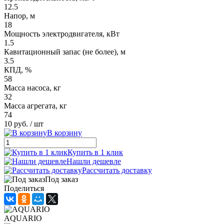
12.5
Напор, м
18
Мощность электродвигателя, кВт
1.5
Кавитационный запас (не более), м
3.5
КПД, %
58
Масса насоса, кг
32
Масса агрегата, кг
74
10 руб.
/ шт
В корзину
Купить в 1 клик
Нашли дешевле
Рассчитать доставку
Под заказ
Поделиться
AQUARIO