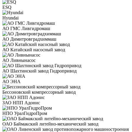
ESQ
Hyundai
АО ГМС Ливгидромаш
АО Димитровградхиммаш
АО Катайский насосный завод
АО Ливнынасос
АО Шахтинский завод Гидропривод
АО ЭНА
Бессоновский компрессорный завод
ЗАО НПП Адонис
НПО УралГидроПром
ОАО Баймакский литейно-механический завод