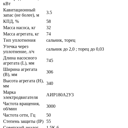
кВт
Кавитационный
3.5
запас (не более), м
КПД, %
58
Масса насоса, кг
32
Масса агрегата, кг
74
Тип уплотнения
сальник, торец
Утечка через
сальник до 2,0 ; торец до 0,03
уплотнение, л/ч
Длина насосного
745
агрегата (L), мм
Ширина агрегата
306
(B), мм
Высота агрегата (H),
340
мм
Марка
АИР180А2У3
электродвигателя
Частота вращения,
3000
об/мин
Частота сети, Гц
50
Степень защиты (IP)
55
Советский аналог
1,5К-6