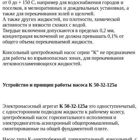
от 0 до + 150 С, например для водоснабжения городов и
поселков, в мелиоративных и дождевальных установках, а
также для перекачивания золей и щелочей.
А также других жидкостей, по плотности, химической
активности и вязкости схожих с водой.
Твердые включения допускаются в пределах 0,2 мм,
концентрация включений не должна превышать 0,1% от
общего объема перекачиваемой жидкости.
Консольный центробежный насос серии "К" не предназначен
для работы во взрывоопасных зонах, для перекачивания
легковоспламеняющихся жидкостей.
Устройство и принцип работы насоса К 50-32-125а
Электронасосный агрегат
К 50-32-125а
это одноступенчатый,
с односторонним подводом жидкости к рабочему колесу,
центробежный насос горизонтального исполнения и
электродвигатель асинхронный общепромышленный,
смонтированные на общей фундаментной плите.
Насос типа К–центробежный, горизонтальный, консольный, с