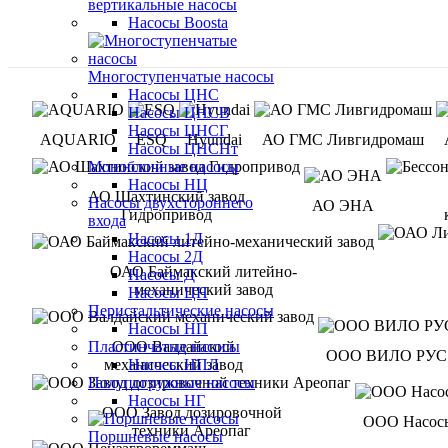
вертикальные насосы
Насосы Boosta
Многоступенчатые насосы
Насосы ЦНС
Насосы ЦНСВ
Насосы ЦНСГ
AQUARIO
ESQ
Hyundai
АО ГМС Ливгидромаш
Насосы ЦНСНт
Моноблочные насосы
Насосы НЦ
АО Шахтинский завод
Насосы двухстороннего
АО ЭНА
Гидропривод
входа
Насосы 1Д
Насосы 2Д
ОАО Баймакский литейно-
Насосы Д
механический завод
Насосы ЦН
Перистальтические насосы
Насосы НП
ООО Валдайский
Пластинчатые насосы
ООО ВИЛО РУС
механический завод
Насосы НПЛ
Полупогружные насосы
Насосы НГ
ООО Завод дозировочной
ООО Насос
техники Ареопаг
Поршневые насосы