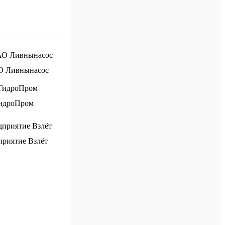
О Ливнынасос
идроПром
риятие Взлёт