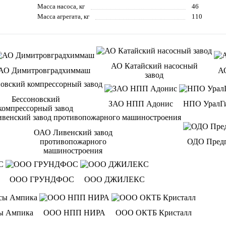
Масса насоса, кг
46
Масса агрегата, кг
110
АО Катайский насосный
АО Димитровградхиммаш
А
завод
Бессоновский
ЗАО НПП Адонис
НПО УралГ
компрессорный завод
ОАО Ливенский завод
противопожарного
ОДО Предп
машиностроения
ООО ГРУНДФОС
ООО ДЖИЛЕКС
ы Ампика
ООО НПП НИРА
ООО ОКТБ Кристалл