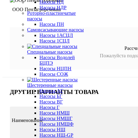
Насосы НД
Насосы НДР
ООО Пензагрореммаш
Роторно-пластинчатые
насосы
Насосы ПН
Самовсасывающие насосы
Насосы 1АСЦЛ
Насосы 1СЦЛ
Рассч
Специальные насосы
Пожалуйста подож
Насосы Водолей
БЦПЭ
Насосы НЦПН
Насосы СОЖ
Шестеренные насосы
Насосы АГ
ДРУГИЕ ВАРИАНТЫ ТОВАРА
Насосы БГ
Насосы ВГ
Насосы Г
Насосы НМШ
Насосы НМШГ
Наименование
Насосы НМШФ
Насосы НШ
Насосы НШ-GP