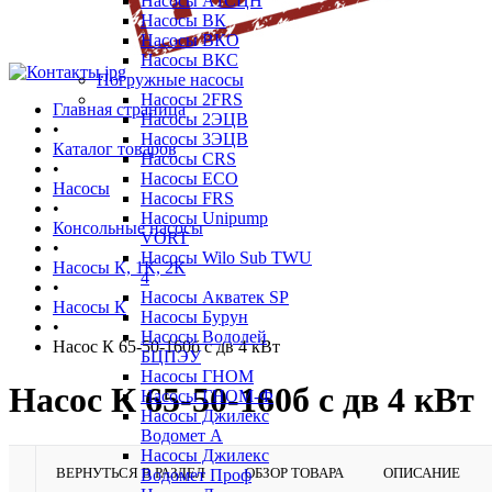
Насосы А1СЦН
Насосы ВК
Насосы ВКО
Насосы ВКС
Погружные насосы
Насосы 2FRS
Главная страница
Насосы 2ЭЦВ
•
Насосы 3ЭЦВ
Каталог товаров
Насосы CRS
•
Насосы ECO
Насосы
Насосы FRS
•
Насосы Unipump
Консольные насосы
VORT
•
Насосы Wilo Sub TWU
Насосы К, 1К, 2К
4
•
Насосы Акватек SP
Насосы К
Насосы Бурун
•
Насосы Водолей
Насос К 65-50-160б с дв 4 кВт
БЦПЭУ
Насосы ГНОМ
Насос К 65-50-160б с дв 4 кВт
Насосы ГНОМ-Ф
Насосы Джилекс
Водомет А
Насосы Джилекс
ВЕРНУТЬСЯ В РАЗДЕЛ
ОБЗОР ТОВАРА
ОПИСАНИЕ
Водомет Проф