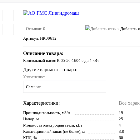
Отзывов: 0
Добавить 
Артикул:
НК00612
Описание товара:
Консольный насос К 65-50-160б с дв 4 кВт
Другие варианты товара:
Уплотнение:
Сальник
Характеристики:
Все хара
Производительность, м3/ч
19
Напор, м
25
Мощность электродвигателя, кВт
4
Кавитационный запас (не более), м
3.8
КПД, %
60