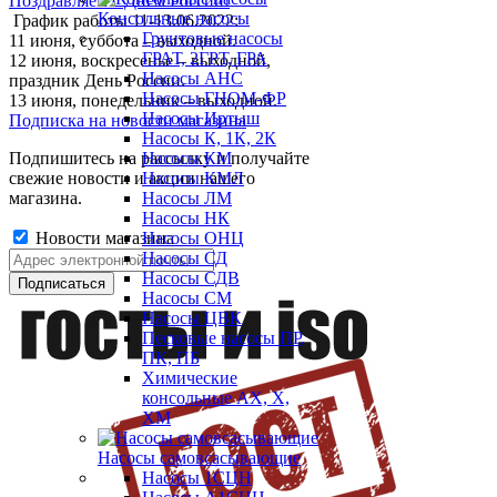
Поздравляем с Днем России!
Консольные насосы
График работы 11-13.06.2022:
Грунтовые насосы
11 июня, суббота – выходной.
ГРАТ, 2ГРТ, ГРА
12 июня, воскресенье – выходной,
Насосы АНС
праздник День России.
Насосы ГНОМ-ФР
13 июня, понедельник – выходной.
Насосы Иртыш
Подписка на новости магазина
Насосы К, 1К, 2К
Подпишитесь на рассылку и получайте
Насосы КМ
свежие новости и акции нашего
Насосы КМЛ
магазина.
Насосы ЛМ
Насосы НК
Новости магазина
Насосы ОНЦ
Насосы СД
Насосы СДВ
Насосы СМ
Насосы ЦВК
Песковые насосы ПР,
ПК, ПБ
Химические
консольные АХ, Х,
ХМ
Насосы самовсасывающие
Насосы 1СЦН