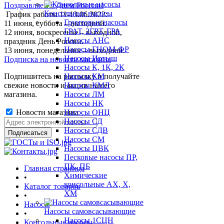
Поздравляем с Днем России!
Консольные насосы
График работы 11-13.06.2022:
Грунтовые насосы
11 июня, суббота – выходной.
ГРАТ, 2ГРТ, ГРА
12 июня, воскресенье – выходной,
Насосы АНС
праздник День России.
Насосы ГНОМ-ФР
13 июня, понедельник – выходной.
Насосы Иртыш
Подписка на новости магазина
Насосы К, 1К, 2К
Подпишитесь на рассылку и получайте
Насосы КМ
свежие новости и акции нашего
Насосы КМЛ
магазина.
Насосы ЛМ
Насосы НК
Новости магазина
Насосы ОНЦ
Насосы СД
Насосы СДВ
Насосы СМ
Насосы ЦВК
Песковые насосы ПР,
ПК, ПБ
Главная страница
Химические
•
консольные АХ, Х,
Каталог товаров
ХМ
•
Насосы
Насосы самовсасывающие
•
Насосы 1СЦН
Консольные насосы