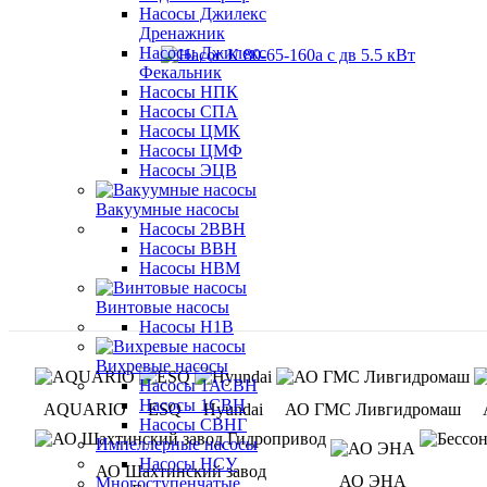
Насосы Джилекс
Дренажник
Насосы Джилекс
Фекальник
Насосы НПК
Насосы СПА
Насосы ЦМК
Насосы ЦМФ
Насосы ЭЦВ
Вакуумные насосы
Насосы 2ВВН
Насосы ВВН
Насосы НВМ
Винтовые насосы
Насосы Н1В
Вихревые насосы
Насосы 1АСВН
Насосы 1СВН
AQUARIO
ESQ
Hyundai
АО ГМС Ливгидромаш
Насосы СВНГ
Импеллерные насосы
Насосы НСУ
АО Шахтинский завод
АО ЭНА
Многоступенчатые