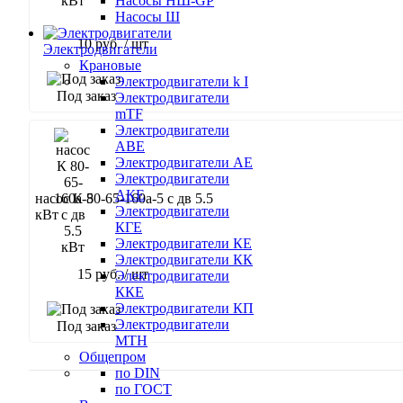
Насосы НШ-GP
Насосы Ш
10 руб.
/ шт
Электродвигатели
Крановые
В корзину
Электродвигатели k I
Под заказ
Электродвигатели
mTF
Электродвигатели
АВЕ
Электродвигатели АЕ
Электродвигатели
АКЕ
насос К 80-65-160а-5 с дв 5.5
Электродвигатели
кВт
КГЕ
Электродвигатели КЕ
Электродвигатели КК
15 руб.
/ шт
Электродвигатели
ККЕ
Электродвигатели КП
В корзину
Электродвигатели
Под заказ
МТН
Общепром
по DIN
по ГОСТ