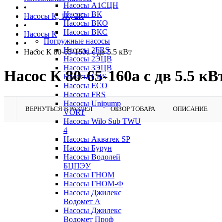
Насосы А1СЦН
•
Насосы ВК
Насосы К, 1К, 2К
Насосы ВКО
•
Насосы ВКС
Насосы К
Погружные насосы
•
Насосы 2FRS
Насос К 80-65-160а с дв 5.5 кВт
Насосы 2ЭЦВ
Насосы 3ЭЦВ
Насос К 80-65-160а с дв 5.5 кВ
Насосы CRS
Насосы ECO
Насосы FRS
Насосы Unipump
ВЕРНУТЬСЯ В РАЗДЕЛ
ОБЗОР ТОВАРА
ОПИСАНИЕ
VORT
Насосы Wilo Sub TWU
4
Насосы Акватек SP
Насосы Бурун
Насосы Водолей
БЦПЭУ
Насосы ГНОМ
Насосы ГНОМ-Ф
Насосы Джилекс
Водомет А
Насосы Джилекс
Водомет Проф