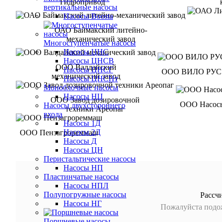
Гидропривод
вертикальные насосы
Насосы Boosta
ОАО Баймакский литейно-
механический завод
Многоступенчатые насосы
Насосы ЦНС
Насосы ЦНСВ
ООО Валдайский
Насосы ЦНСГ
ООО ВИЛО РУС
механический завод
Насосы ЦНСНт
Моноблочные насосы
Насосы НЦ
ООО Завод дозировочной
ООО Насос
Насосы двухстороннего
техники Ареопаг
входа
Насосы 1Д
Насосы 2Д
ООО Пензагрореммаш
Насосы Д
Насосы ЦН
Перистальтические насосы
Насосы НП
Пластинчатые насосы
Насосы НПЛ
Полупогружные насосы
Рассч
Насосы НГ
Пожалуйста подож
Поршневые насосы