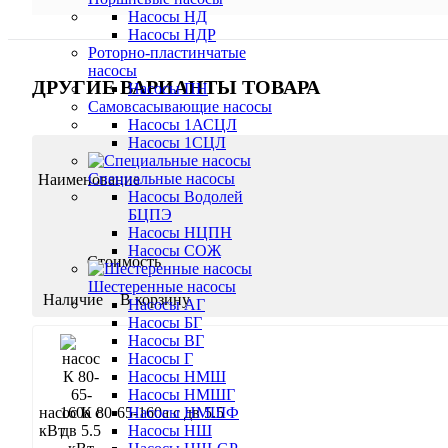
Насосы НД
Насосы НДР
Роторно-пластинчатые
насосы
ДРУГИЕ ВАРИАНТЫ ТОВАРА
Насосы ПН
Самовсасывающие насосы
Насосы 1АСЦЛ
Насосы 1СЦЛ
Специальные насосы
Наименование
Насосы Водолей
БЦПЭ
Насосы НЦПН
Насосы СОЖ
Стоимость
Шестеренные насосы
Наличие
В корзину
Насосы АГ
Насосы БГ
Насосы ВГ
Насосы Г
Насосы НМШ
Насосы НМШГ
насос К 80-65-160а с дв 5.5
Насосы НМШФ
кВт
Насосы НШ