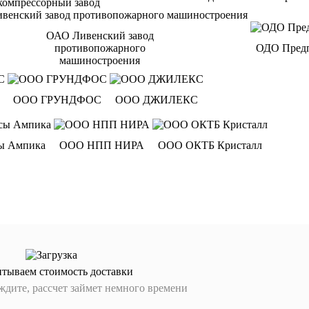
компрессорный завод
ОАО Ливенский завод
противопожарного
ОДО Предп
машиностроения
ООО ГРУНДФОС
ООО ДЖИЛЕКС
ы Ампика
ООО НПП НИРА
ООО ОКТБ Кристалл
итываем стоимость доставки
дите, рассчет займет немного времени