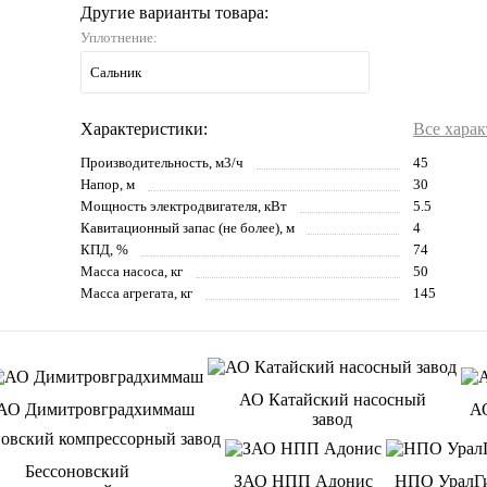
Другие варианты товара:
Уплотнение:
Сальник
Характеристики:
Все хара
Производительность, м3/ч
45
Напор, м
30
Мощность электродвигателя, кВт
5.5
Кавитационный запас (не более), м
4
КПД, %
74
Масса насоса, кг
50
Масса агрегата, кг
145
АО Катайский насосный
АО Димитровградхиммаш
А
завод
Бессоновский
ЗАО НПП Адонис
НПО УралГ