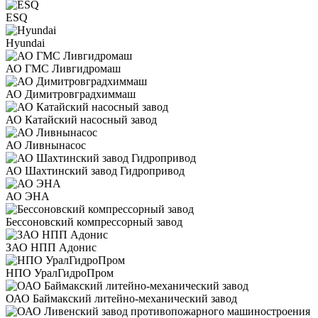
ESQ
Hyundai
АО ГМС Ливгидромаш
АО Димитровградхиммаш
АО Катайский насосный завод
АО Ливнынасос
АО Шахтинский завод Гидропривод
АО ЭНА
Бессоновский компрессорный завод
ЗАО НПП Адонис
НПО УралГидроПром
ОАО Баймакский литейно-механический завод