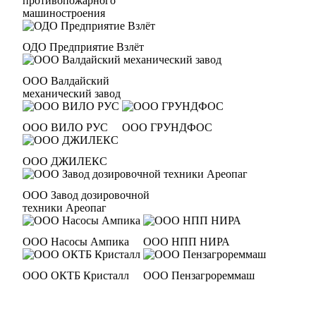
противопожарного
машиностроения
ОДО Предприятие Взлёт
ООО Валдайский
механический завод
ООО ВИЛО РУС
ООО ГРУНДФОС
ООО ДЖИЛЕКС
ООО Завод дозировочной
техники Ареопаг
ООО Насосы Ампика
ООО НПП НИРА
ООО ОКТБ Кристалл
ООО Пензагрореммаш