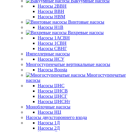
Вакуумные насосы
Насосы 2ВВН
Насосы ВВН
Насосы НВМ
Винтовые насосы
Насосы Н1В
Вихревые насосы
Насосы 1АСВН
Насосы 1СВН
Насосы СВНГ
Импеллерные насосы
Насосы НСУ
Многоступенчатые вертикальные насосы
Насосы Boosta
Многоступенчатые
насосы
Насосы ЦНС
Насосы ЦНСВ
Насосы ЦНСГ
Насосы ЦНСНт
Моноблочные насосы
Насосы НЦ
Насосы двухстороннего входа
Насосы 1Д
Насосы 2Д