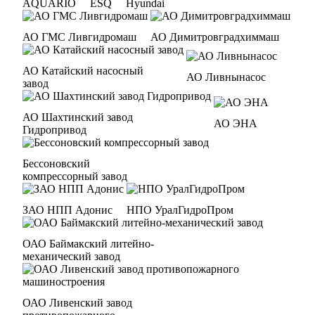
AQUARIO
ESQ
Hyundai
АО ГМС Ливгидромаш
АО Димитровградхиммаш
АО Катайский насосный
АО Ливнынасос
завод
АО Шахтинский завод
АО ЭНА
Гидропривод
Бессоновский
компрессорный завод
ЗАО НПП Адонис
НПО УралГидроПром
ОАО Баймакский литейно-
механический завод
ОАО Ливенский завод