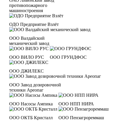
ОАО Ливенский завод
противопожарного
машиностроения
ОДО Предприятие Взлёт
ООО Валдайский
механический завод
ООО ВИЛО РУС
ООО ГРУНДФОС
ООО ДЖИЛЕКС
ООО Завод дозировочной
техники Ареопаг
ООО Насосы Ампика
ООО НПП НИРА
ООО ОКТБ Кристалл
ООО Пензагрореммаш