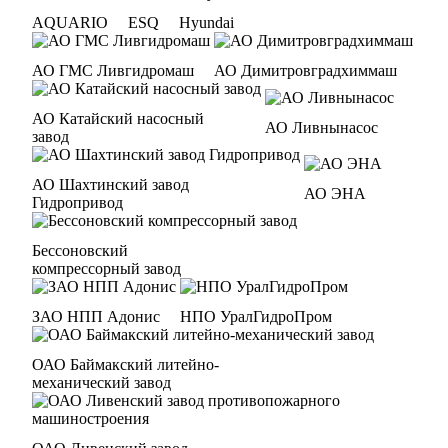
AQUARIO
ESQ
Hyundai
АО ГМС Ливгидромаш
АО Димитровградхиммаш
АО Катайский насосный
АО Ливнынасос
завод
АО Шахтинский завод
АО ЭНА
Гидропривод
Бессоновский
компрессорный завод
ЗАО НПП Адонис
НПО УралГидроПром
ОАО Баймакский литейно-
механический завод