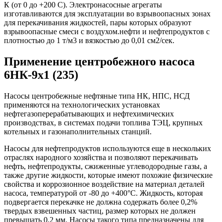
К (от 0 до +200 С). Электронасосные агрегаты
изготавливаются для эксплуатации во взрывоопасных зонах
для перекачивания жидкостей, пары которых образуют
взрывоопасные смеси с воздухом.нефти и нефтепродуктов с
плотностью до 1 т/м3 и вязкостью до 0,01 см2/сек.
Применение центробежного насоса
6НК-9х1 (235)
Насосы центробежные нефтяные типа НК, НПС, НСД
применяются на технологических установках
нефтегазоперерабатывающих и нефтехимических
производствах, в системах подачи топлива ТЭЦ, крупных
котельных и газонаполнительных станций.
Насосы для нефтепродуктов используются еще в нескольких
отраслях народного хозяйства и позволяют перекачивать
нефть, нефтепродукты, сжиженные углеводородные газы, а
также другие жидкости, которые имеют похожие физические
свойства и коррозионное воздействие на материал деталей
насоса, температурой от -80 до +400°С. Жидкость, которая
подвергается перекачке не должна содержать более 0,2%
твердых взвешенных частиц, размер которых не должен
превышать 0,2 мм. Насосы такого типа предназначены для