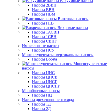
Вакуумные насосы
Насосы 2ВВН
Насосы ВВН
Насосы НВМ
Винтовые насосы
Насосы Н1В
Вихревые насосы
Насосы 1АСВН
Насосы 1СВН
Насосы СВНГ
Импеллерные насосы
Насосы НСУ
Многоступенчатые вертикальные насосы
Насосы Boosta
Многоступенчатые
насосы
Насосы ЦНС
Насосы ЦНСВ
Насосы ЦНСГ
Насосы ЦНСНт
Моноблочные насосы
Насосы НЦ
Насосы двухстороннего входа
Насосы 1Д
Насосы 2Д