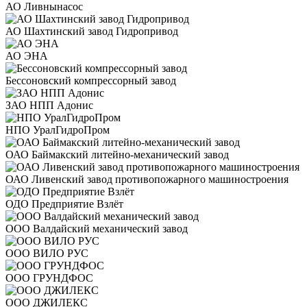
АО Ливнынасос
АО Шахтинский завод Гидропривод
АО ЭНА
Бессоновский компрессорный завод
ЗАО НПП Адонис
НПО УралГидроПром
ОАО Баймакский литейно-механический завод
ОАО Ливенский завод противопожарного машиностроения
ОДО Предприятие Взлёт
ООО Валдайский механический завод
ООО ВИЛО РУС
ООО ГРУНДФОС
ООО ДЖИЛЕКС