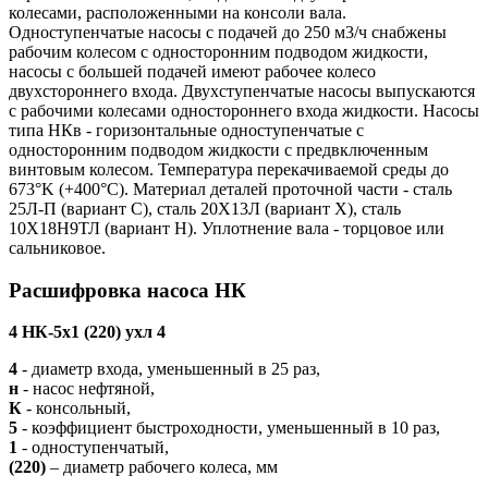
колесами, расположенными на консоли вала.
Одноступенчатые насосы с подачей до 250 м3/ч снабжены
рабочим колесом с односторонним подводом жидкости,
насосы с большей подачей имеют рабочее колесо
двухстороннего входа. Двухступенчатые насосы выпускаются
с рабочими колесами одностороннего входа жидкости. Насосы
типа НКв - горизонтальные одноступенчатые с
односторонним подводом жидкости с предвключенным
винтовым колесом. Температура перекачиваемой среды до
673°K (+400°С). Материал деталей проточной части - сталь
25Л-П (вариант С), сталь 20Х13Л (вариант Х), сталь
10Х18Н9ТЛ (вариант Н). Уплотнение вала - торцовое или
сальниковое.
Расшифровка насоса НК
4 НК-5х1 (220) ухл 4
4
- диаметр входа, уменьшенный в 25 раз,
н
- насос нефтяной,
К
- консольный,
5
- коэффициент быстроходности, уменьшенный в 10 раз,
1
- одноступенчатый,
(220)
– диаметр рабочего колеса, мм