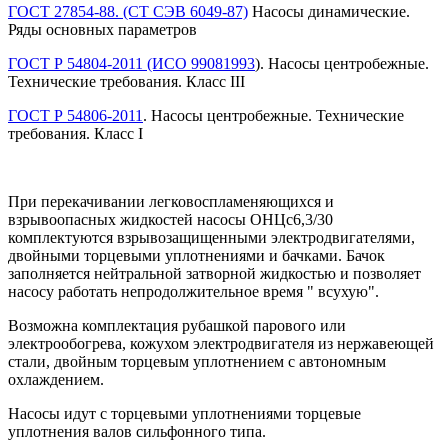
ГОСТ 27854-88. (СТ СЭВ 6049-87)
Насосы динамические.
Ряды основных параметров
ГОСТ Р 54804-2011 (ИСО 99081993
). Насосы центробежные.
Технические требования. Класс III
ГОСТ Р 54806-2011
. Насосы центробежные. Технические
требования. Класс I
При перекачивании легковоспламеняющихся и
взрывоопасных жидкостей насосы ОНЦс6,3/30
комплектуются взрывозащищенными электродвигателями,
двойными торцевыми уплотнениями и бачками. Бачок
заполняется нейтральной затворной жидкостью и позволяет
насосу работать непродолжительное время " всухую".
Возможна комплектация рубашкой парового или
электрообогрева, кожухом электродвигателя из нержавеющей
стали, двойным торцевым уплотнением с автономным
охлаждением.
Насосы идут с торцевыми уплотнениями торцевые
уплотнения валов сильфонного типа.