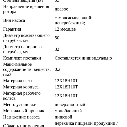
Степень защиты (IP)
55
Направление вращения
правое
ротора
самовсасывающий;
Вид насоса
центробежный;
Гарантия
12 месяцев
Диаметр всасывающего
50
патрубка, мм
Диаметр напорного
32
патрубка, мм
Комплект поставки
Составляется индивидуально
Максимальное
содержание тв. веществ,
0.2
г/м3
Материал вала
12Х18Н10Т
Материал корпуса
12Х18Н10Т
Материал рабочего
12Х18Н10Т
колеса
Место установки
поверхностный
Монтажный признак
моноблочный
Назначение насоса
пищевой
перекачка пищевой продукции /
Область применения