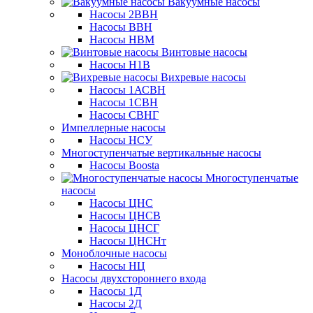
Вакуумные насосы
Насосы 2ВВН
Насосы ВВН
Насосы НВМ
Винтовые насосы
Насосы Н1В
Вихревые насосы
Насосы 1АСВН
Насосы 1СВН
Насосы СВНГ
Импеллерные насосы
Насосы НСУ
Многоступенчатые вертикальные насосы
Насосы Boosta
Многоступенчатые
насосы
Насосы ЦНС
Насосы ЦНСВ
Насосы ЦНСГ
Насосы ЦНСНт
Моноблочные насосы
Насосы НЦ
Насосы двухстороннего входа
Насосы 1Д
Насосы 2Д