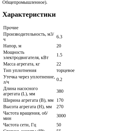
Общепромышленное).
Характеристики
Прочие
Производительность, м3/
6.3
ч
Напор, м
20
Мощность
1.5
электродвигателя, кВт
Масса агрегата, кг
22
Тип уплотнения
торцевое
Утечка через уплотнение,
0.2
л/ч
Длина насосного
380
агрегата (L), мм
Ширина агрегата (B), мм
170
Высота агрегата (H), мм
270
Частота вращения, об/
3000
мин
Частота сети, Гц
50