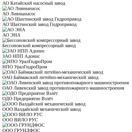
АО Катайский насосный завод
АО Ливнынасос
АО Шахтинский завод Гидропривод
АО ЭНА
Бессоновский компрессорный завод
ЗАО НПП Адонис
НПО УралГидроПром
ОАО Баймакский литейно-механический завод
ОАО Ливенский завод противопожарного машиностроения
ОДО Предприятие Взлёт
ООО Валдайский механический завод
ООО ВИЛО РУС
ООО ГРУНДФОС