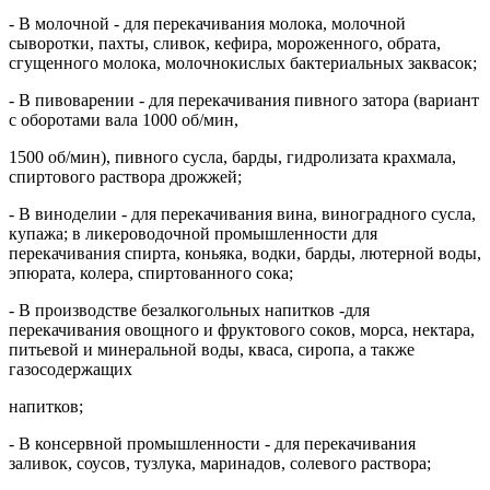
- В молочной - для перекачивания молока, молочной
сыворотки, пахты, сливок, кефира, мороженного, обрата,
сгущенного молока, молочнокислых бактериальных заквасок;
- В пивоварении - для перекачивания пивного затора (вариант
с оборотами вала 1000 об/мин,
1500 об/мин), пивного сусла, барды, гидролизата крахмала,
спиртового раствора дрожжей;
- В виноделии - для перекачивания вина, виноградного сусла,
купажа; в ликероводочной промышленности для
перекачивания спирта, коньяка, водки, барды, лютерной воды,
эпюрата, колера, спиртованного сока;
- В производстве безалкогольных напитков -для
перекачивания овощного и фруктового соков, морса, нектара,
питьевой и минеральной воды, кваса, сиропа, а также
газосодержащих
напитков;
- В консервной промышленности - для перекачивания
заливок, соусов, тузлука, маринадов, солевого раствора;