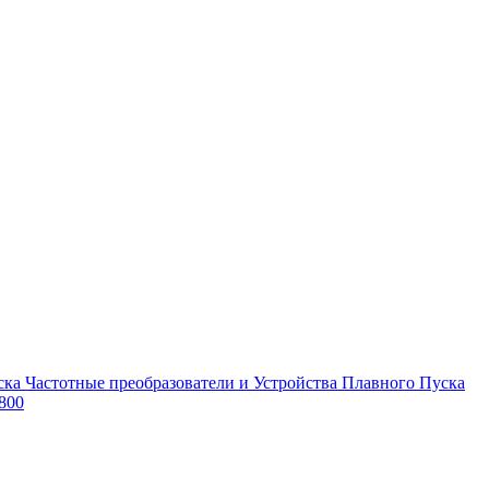
Частотные преобразователи и Устройства Плавного Пуска
800