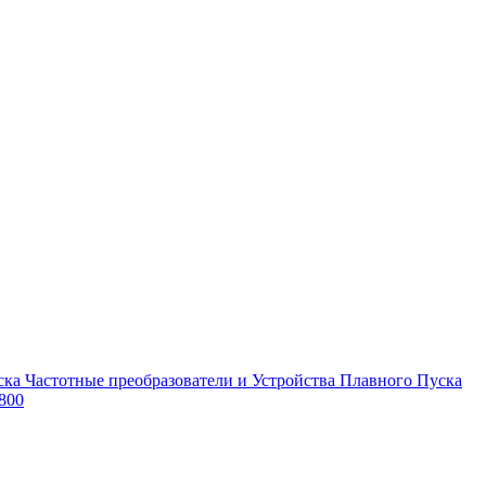
Частотные преобразователи и Устройства Плавного Пуска
800