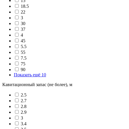
15
18.5
22
3
30
37
4
45
5.5
55
7.5
75
90
Показать ещё 10
Кавитационный запас (не более), м
2.5
2.7
2.8
2.9
3
3.4