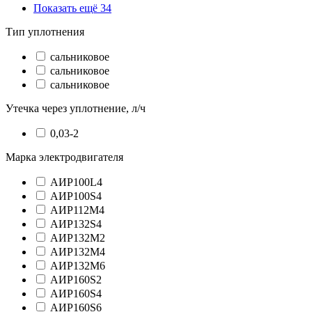
Показать ещё 34
Тип уплотнения
сальниковое
сальниковое
сальниковое
Утечка через уплотнение, л/ч
0,03-2
Марка электродвигателя
АИР100L4
АИР100S4
АИР112М4
АИР132S4
АИР132М2
АИР132М4
АИР132М6
АИР160S2
АИР160S4
АИР160S6