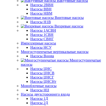
Вакуумные насосы
Насосы 2ВВН
Насосы ВВН
Насосы НВМ
Винтовые насосы
Насосы Н1В
Вихревые насосы
Насосы 1АСВН
Насосы 1СВН
Насосы СВНГ
Импеллерные насосы
Насосы НСУ
Многоступенчатые вертикальные насосы
Насосы Boosta
Многоступенчатые
насосы
Насосы ЦНС
Насосы ЦНСВ
Насосы ЦНСГ
Насосы ЦНСНт
Моноблочные насосы
Насосы НЦ
Насосы двухстороннего входа
Насосы 1Д
Насосы 2Д