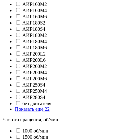
АИР160М2
АИР160М4
АИР160М6
АИР180S2
АИР180S4
АИР180М2
АИР180М4
АИР180М6
АИР200L2
АИР200L6
АИР200М2
АИР200М4
АИР200М6
АИР250S4
АИР250М4
АИР280S4
без двигателя
Показать ещё 22
Частота вращения, об/мин
1000 об/мин
1500 об/мин