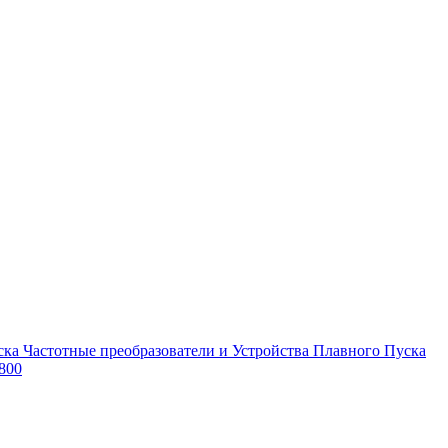
Частотные преобразователи и Устройства Плавного Пуска
800