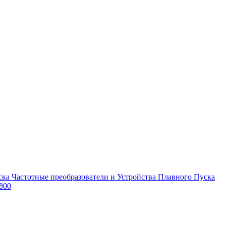
Частотные преобразователи и Устройства Плавного Пуска
800