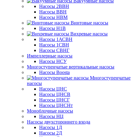
Вакуумные насосы
Насосы 2ВВН
Насосы ВВН
Насосы НВМ
Винтовые насосы
Насосы Н1В
Вихревые насосы
Насосы 1АСВН
Насосы 1СВН
Насосы СВНГ
Импеллерные насосы
Насосы НСУ
Многоступенчатые вертикальные насосы
Насосы Boosta
Многоступенчатые
насосы
Насосы ЦНС
Насосы ЦНСВ
Насосы ЦНСГ
Насосы ЦНСНт
Моноблочные насосы
Насосы НЦ
Насосы двухстороннего входа
Насосы 1Д
Насосы 2Д