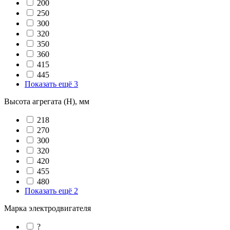
200
250
300
320
350
360
415
445
Показать ещё 3
Высота агрегата (H), мм
218
270
300
320
420
455
480
Показать ещё 2
Марка электродвигателя
?