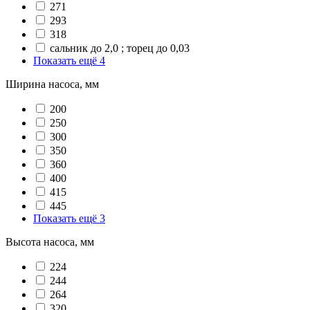
271
293
318
сальник до 2,0 ; торец до 0,03
Показать ещё 4
Ширина насоса, мм
200
250
300
350
360
400
415
445
Показать ещё 3
Высота насоса, мм
224
244
264
320