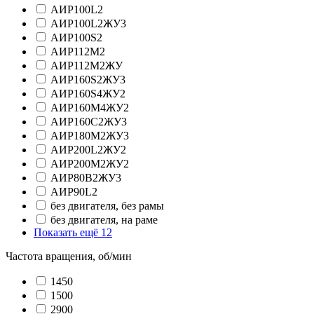
АИР100L2
АИР100L2ЖУ3
АИР100S2
АИР112М2
АИР112М2ЖУ
АИР160S2ЖУ3
АИР160S4ЖУ2
АИР160М4ЖУ2
АИР160С2ЖУ3
АИР180М2ЖУ3
АИР200L2ЖУ2
АИР200М2ЖУ2
АИР80В2ЖУ3
АИР90L2
без двигателя, без рамы
без двигателя, на раме
Показать ещё 12
Частота вращения, об/мин
1450
1500
2900