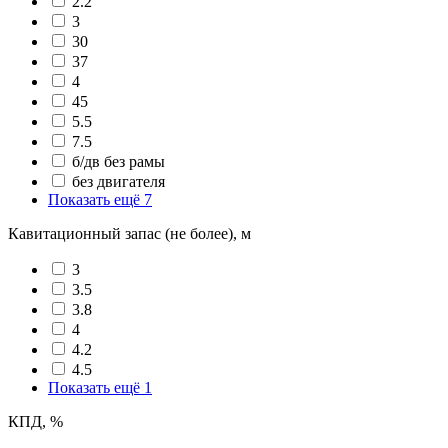
2.2
3
30
37
4
45
5.5
7.5
б/дв без рамы
без двигателя
Показать ещё 7
Кавитационный запас (не более), м
3
3.5
3.8
4
4.2
4.5
Показать ещё 1
КПД, %