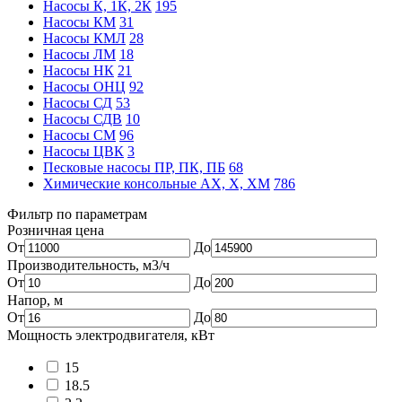
Насосы К, 1К, 2К
195
Насосы КМ
31
Насосы КМЛ
28
Насосы ЛМ
18
Насосы НК
21
Насосы ОНЦ
92
Насосы СД
53
Насосы СДВ
10
Насосы СМ
96
Насосы ЦВК
3
Песковые насосы ПР, ПК, ПБ
68
Химические консольные АХ, Х, ХМ
786
Фильтр по параметрам
Розничная цена
От
До
Производительность, м3/ч
От
До
Напор, м
От
До
Мощность электродвигателя, кВт
15
18.5