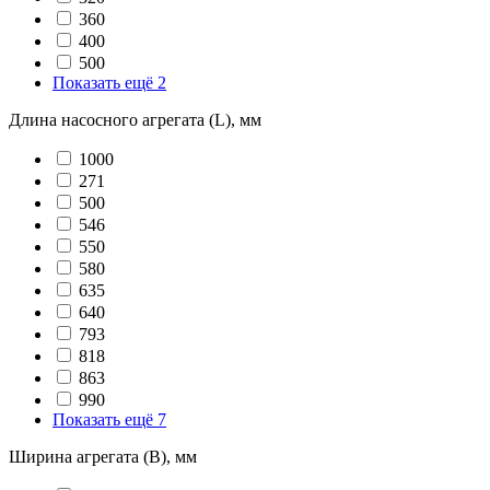
360
400
500
Показать ещё 2
Длина насосного агрегата (L), мм
1000
271
500
546
550
580
635
640
793
818
863
990
Показать ещё 7
Ширина агрегата (B), мм