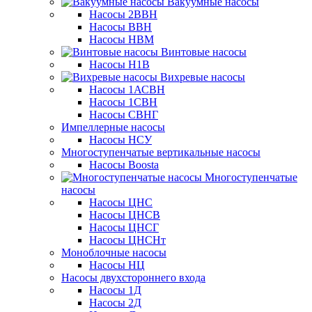
Вакуумные насосы
Насосы 2ВВН
Насосы ВВН
Насосы НВМ
Винтовые насосы
Насосы Н1В
Вихревые насосы
Насосы 1АСВН
Насосы 1СВН
Насосы СВНГ
Импеллерные насосы
Насосы НСУ
Многоступенчатые вертикальные насосы
Насосы Boosta
Многоступенчатые
насосы
Насосы ЦНС
Насосы ЦНСВ
Насосы ЦНСГ
Насосы ЦНСНт
Моноблочные насосы
Насосы НЦ
Насосы двухстороннего входа
Насосы 1Д
Насосы 2Д