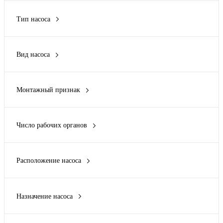
Тип насоса
динамический
Вид насоса
центробежный
Монтажный признак
моноблочный
Число рабочих органов
многоступенчатый; секционный;
Расположение насоса
вертикальный; горизонтальный;
Назначение насоса
артезианский
водяной