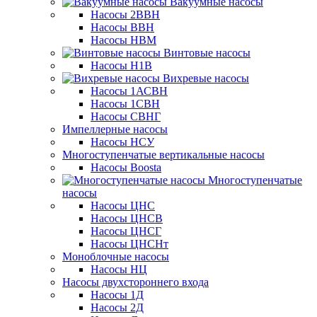
Вакуумные насосы
Насосы 2ВВН
Насосы ВВН
Насосы НВМ
Винтовые насосы
Насосы Н1В
Вихревые насосы
Насосы 1АСВН
Насосы 1СВН
Насосы СВНГ
Импеллерные насосы
Насосы НСУ
Многоступенчатые вертикальные насосы
Насосы Boosta
Многоступенчатые
насосы
Насосы ЦНС
Насосы ЦНСВ
Насосы ЦНСГ
Насосы ЦНСНт
Моноблочные насосы
Насосы НЦ
Насосы двухстороннего входа
Насосы 1Д
Насосы 2Д