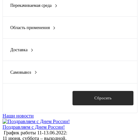
Перекачиваемая среда
пищевой
чистая вода
повысительный
системы пожаротушения
Область применения
водоочистные сооружения
жкх
Доставка
отопительные системы
Завтра
повысительные станции
подача питательной воды в бойлеры
Самовывоз
Показать ещё 2
Сегодня
Показать
Сбросить
Наши новости
Поздравляем с Днем России!
График работы 11-13.06.2022:
11 июня, суббота – выходной.