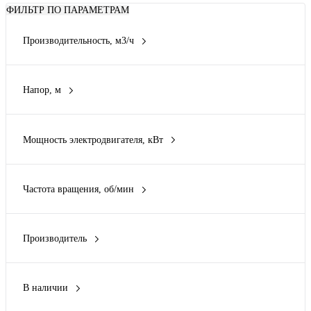
ФИЛЬТР ПО ПАРАМЕТРАМ
Производительность, м3/ч
Напор, м
Мощность электродвигателя, кВт
0.37
0.55
Частота вращения, об/мин
0.75
3000
1.1
1.5
Производитель
Показать ещё 13
АО ГМС Ливгидромаш
В наличии
Да