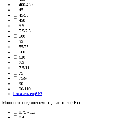
400/450
45
45/55
450
5.5
5.5/7.5
500
55
55/75
560
630
7.5
7.5/11
75
75/90
90
90/110
Показать ещё 63
Мощность подключаемого двигателя (кВт)
0,75 - 1,5
0.4