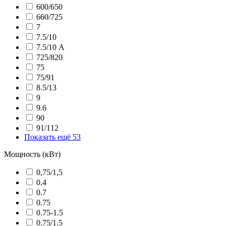
600/650
660/725
7
7.5/10
7.5/10 А
725/820
75
75/91
8.5/13
9
9.6
90
91/112
Показать ещё 53
Мощность (кВт)
0,75/1,5
0.4
0.7
0.75
0.75-1.5
0.75/1.5