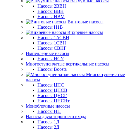
Вакуумные насосы
Насосы 2ВВН
Насосы ВВН
Насосы НВМ
Винтовые насосы
Насосы Н1В
Вихревые насосы
Насосы 1АСВН
Насосы 1СВН
Насосы СВНГ
Импеллерные насосы
Насосы НСУ
Многоступенчатые вертикальные насосы
Насосы Boosta
Многоступенчатые
насосы
Насосы ЦНС
Насосы ЦНСВ
Насосы ЦНСГ
Насосы ЦНСНт
Моноблочные насосы
Насосы НЦ
Насосы двухстороннего входа
Насосы 1Д
Насосы 2Д