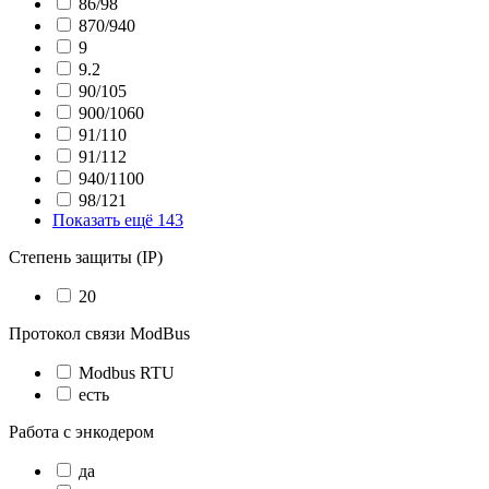
86/98
870/940
9
9.2
90/105
900/1060
91/110
91/112
940/1100
98/121
Показать ещё 143
Степень защиты (IP)
20
Протокол связи ModBus
Modbus RTU
есть
Работа с энкодером
да