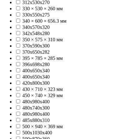
312х530х270
330 × 530 × 260 мм
330x550x275
340 × 600 × 656.3 мм
340x570x320
342х548х280
350 × 575 × 310 мм
370x590x300
370х650х282
395 × 785 × 285 мм
396х698х280
400x650x340
400х650х340
420x800x300
430 × 710 × 323 мм
450 × 740 × 329 мм
480x980x400
480х740х300
480х980х400
485х880х310
500 × 940 × 369 мм
500x1030x400
500x870x360