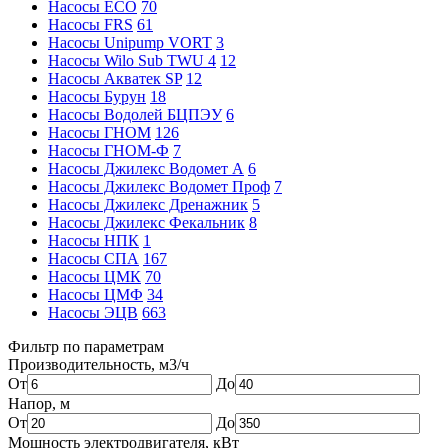
Насосы ECO
70
Насосы FRS
61
Насосы Unipump VORT
3
Насосы Wilo Sub TWU 4
12
Насосы Акватек SP
12
Насосы Бурун
18
Насосы Водолей БЦПЭУ
6
Насосы ГНОМ
126
Насосы ГНОМ-Ф
7
Насосы Джилекс Водомет А
6
Насосы Джилекс Водомет Проф
7
Насосы Джилекс Дренажник
5
Насосы Джилекс Фекальник
8
Насосы НПК
1
Насосы СПА
167
Насосы ЦМК
70
Насосы ЦМФ
34
Насосы ЭЦВ
663
Фильтр по параметрам
Производительность, м3/ч
От
До
Напор, м
От
До
Мощность электродвигателя, кВт