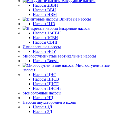
Вакуумные насосы
Насосы 2ВВН
Насосы ВВН
Насосы НВМ
Винтовые насосы
Насосы Н1В
Вихревые насосы
Насосы 1АСВН
Насосы 1СВН
Насосы СВНГ
Импеллерные насосы
Насосы НСУ
Многоступенчатые вертикальные насосы
Насосы Boosta
Многоступенчатые
насосы
Насосы ЦНС
Насосы ЦНСВ
Насосы ЦНСГ
Насосы ЦНСНт
Моноблочные насосы
Насосы НЦ
Насосы двухстороннего входа
Насосы 1Д
Насосы 2Д