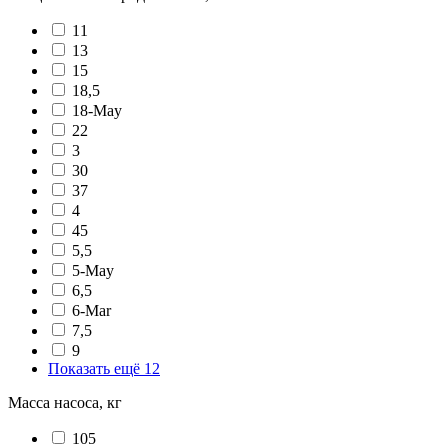
11
13
15
18,5
18-May
22
3
30
37
4
45
5,5
5-May
6,5
6-Mar
7,5
9
Показать ещё 12
Масса насоса, кг
105