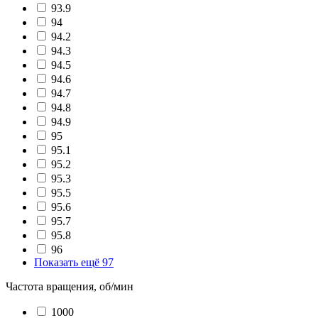
93.9
94
94.2
94.3
94.5
94.6
94.7
94.8
94.9
95
95.1
95.2
95.3
95.5
95.6
95.7
95.8
96
Показать ещё 97
Частота вращения, об/мин
1000