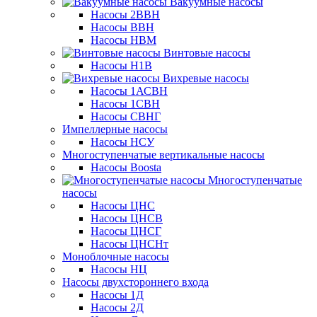
Вакуумные насосы
Насосы 2ВВН
Насосы ВВН
Насосы НВМ
Винтовые насосы
Насосы Н1В
Вихревые насосы
Насосы 1АСВН
Насосы 1СВН
Насосы СВНГ
Импеллерные насосы
Насосы НСУ
Многоступенчатые вертикальные насосы
Насосы Boosta
Многоступенчатые
насосы
Насосы ЦНС
Насосы ЦНСВ
Насосы ЦНСГ
Насосы ЦНСНт
Моноблочные насосы
Насосы НЦ
Насосы двухстороннего входа
Насосы 1Д
Насосы 2Д