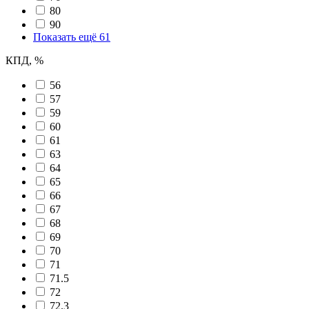
80
90
Показать ещё 61
КПД, %
56
57
59
60
61
63
64
65
66
67
68
69
70
71
71.5
72
72.3