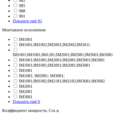
982
985
988
991
Показать ещё 81
Монтажное исполнение
IM1001
IM1001;IM1002;IM2001;IM2002;IM3011
IM1001;IM1081;IM1281;IM2001;IM2081;IM3001;IM3081
IM1001;IM1081;IM2001;IM2081;IM3001;IM3081
IM1001;IM1081;IM2001;IM2081;IM3081
IM1081
IM1081; IM2081; IM3081;
IM1081;IM1082;IM2181;IM2182;IM3681;IM3682
IM2001
IM2081
IM3081
Показать ещё 6
Коэффициент мощности, Cos φ