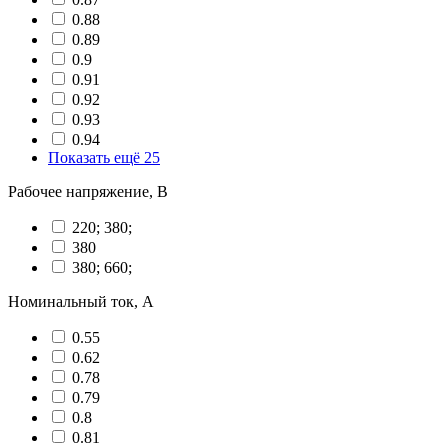
0.88
0.89
0.9
0.91
0.92
0.93
0.94
Показать ещё 25
Рабочее напряжение, В
220; 380;
380
380; 660;
Номинальный ток, А
0.55
0.62
0.78
0.79
0.8
0.81