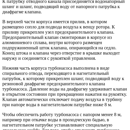
К патрубку отводного канала присоединяется водонапорный
шланг и шланг, подводящий воду от напорного патрубка к
диафрагме клапана.
В верхней части корпуса имеется прилив, в котором
размещено сопло для подвода воздуха к венцу ротора. К
приливу прикреплен узел предохранительного клапана.
Предохранительный клапан смонтирован в корпусе из
алюминиевого сплава, внутри которого размещен
подпружиненный шток клапана, опирающийся на седло.
Конец штока и клапана через отверстие в крышке выходит
наружу и соединяется с рукояткой управления.
Нижняя часть корпуса турбонасоса выполнена в виде
спирального отвода, переходящего в нагнетательный
патрубок, к которому прикреплен шланг, подводящий воду к
резиновой диафрагме предохранительного клапана
турбонасоса. Давление воды на диафрагму удерживает клапан
в открытом состоянии при прекращении нажатия на рукоятку.
Клапан автоматически отключает подачу воздуха в турбину
при напоре воды в нагнетательном патрубке ниже 8 м.
Чтобы обеспечить работу турбонасоса с напором менее 8 м,
например при откачке воды в проходческую бадью, в
нагнетательном патрубке устанавливают специальную