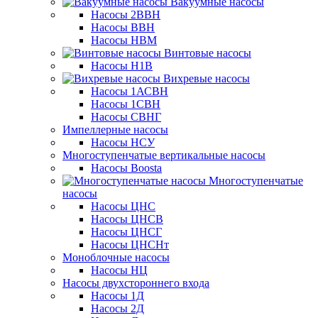
Вакуумные насосы
Насосы 2ВВН
Насосы ВВН
Насосы НВМ
Винтовые насосы
Насосы Н1В
Вихревые насосы
Насосы 1АСВН
Насосы 1СВН
Насосы СВНГ
Импеллерные насосы
Насосы НСУ
Многоступенчатые вертикальные насосы
Насосы Boosta
Многоступенчатые
насосы
Насосы ЦНС
Насосы ЦНСВ
Насосы ЦНСГ
Насосы ЦНСНт
Моноблочные насосы
Насосы НЦ
Насосы двухстороннего входа
Насосы 1Д
Насосы 2Д