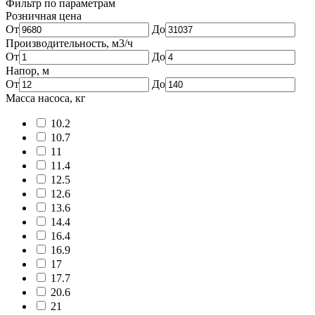
Фильтр по параметрам
Розничная цена
От
До
Производительность, м3/ч
От
До
Напор, м
От
До
Масса насоса, кг
10.2
10.7
11
11.4
12.5
12.6
13.6
14.4
16.4
16.9
17
17.7
20.6
21