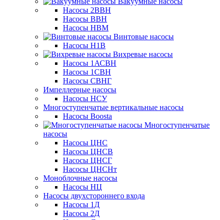
Вакуумные насосы
Насосы 2ВВН
Насосы ВВН
Насосы НВМ
Винтовые насосы
Насосы Н1В
Вихревые насосы
Насосы 1АСВН
Насосы 1СВН
Насосы СВНГ
Импеллерные насосы
Насосы НСУ
Многоступенчатые вертикальные насосы
Насосы Boosta
Многоступенчатые
насосы
Насосы ЦНС
Насосы ЦНСВ
Насосы ЦНСГ
Насосы ЦНСНт
Моноблочные насосы
Насосы НЦ
Насосы двухстороннего входа
Насосы 1Д
Насосы 2Д