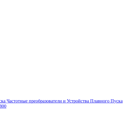
Частотные преобразователи и Устройства Плавного Пуска
800