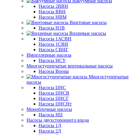
Вакуумные насосы
Насосы 2ВВН
Насосы ВВН
Насосы НВМ
Винтовые насосы
Насосы Н1В
Вихревые насосы
Насосы 1АСВН
Насосы 1СВН
Насосы СВНГ
Импеллерные насосы
Насосы НСУ
Многоступенчатые вертикальные насосы
Насосы Boosta
Многоступенчатые
насосы
Насосы ЦНС
Насосы ЦНСВ
Насосы ЦНСГ
Насосы ЦНСНт
Моноблочные насосы
Насосы НЦ
Насосы двухстороннего входа
Насосы 1Д
Насосы 2Д