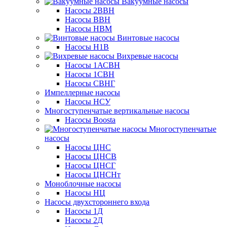
Вакуумные насосы
Насосы 2ВВН
Насосы ВВН
Насосы НВМ
Винтовые насосы
Насосы Н1В
Вихревые насосы
Насосы 1АСВН
Насосы 1СВН
Насосы СВНГ
Импеллерные насосы
Насосы НСУ
Многоступенчатые вертикальные насосы
Насосы Boosta
Многоступенчатые
насосы
Насосы ЦНС
Насосы ЦНСВ
Насосы ЦНСГ
Насосы ЦНСНт
Моноблочные насосы
Насосы НЦ
Насосы двухстороннего входа
Насосы 1Д
Насосы 2Д