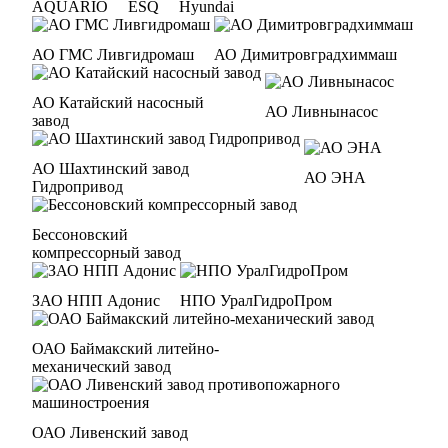
AQUARIO
ESQ
Hyundai
АО ГМС Ливгидромаш
АО Димитровградхиммаш
АО Катайский насосный
АО Ливнынасос
завод
АО Шахтинский завод
АО ЭНА
Гидропривод
Бессоновский
компрессорный завод
ЗАО НПП Адонис
НПО УралГидроПром
ОАО Баймакский литейно-
механический завод
ОАО Ливенский завод