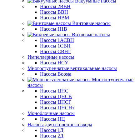
Вакуумные насосы
Насосы 2ВВН
Насосы ВВН
Насосы НВМ
Винтовые насосы
Насосы Н1В
Вихревые насосы
Насосы 1АСВН
Насосы 1СВН
Насосы СВНГ
Импеллерные насосы
Насосы НСУ
Многоступенчатые вертикальные насосы
Насосы Boosta
Многоступенчатые
насосы
Насосы ЦНС
Насосы ЦНСВ
Насосы ЦНСГ
Насосы ЦНСНт
Моноблочные насосы
Насосы НЦ
Насосы двухстороннего входа
Насосы 1Д
Насосы 2Д