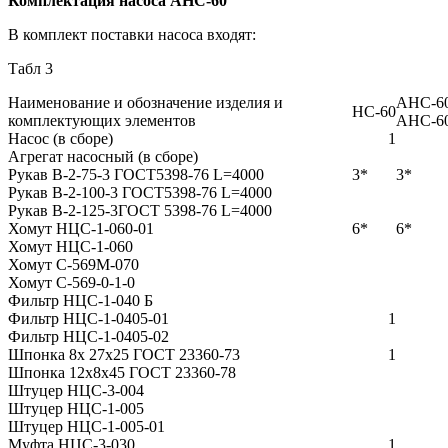
Комплектация насоса
АНС-60
В комплект поставки насоса входят:
Табл 3
Наименование и обозначение изделия и
АНС-6
НС-60
комплектующих элементов
АНС-6
Насос (в сборе)
1
Агрегат насосный (в сборе)
Рукав В-2-75-3 ГОСТ5398-76 L=4000
3*
3*
Рукав В-2-100-3 ГОСТ5398-76 L=4000
Рукав В-2-125-3ГОСТ 5398-76 L=4000
Хомут НЦС-1-060-01
6*
6*
Хомут НЦС-1-060
Хомут С-569М-070
Хомут С-569-0-1-0
Фильтр НЦС-1-040 Б
Фильтр НЦС-1-0405-01
1
Фильтр НЦС-1-0405-02
Шпонка 8х 27х25 ГОСТ 23360-73
1
Шпонка 12х8х45 ГОСТ 23360-78
Штуцер НЦС-3-004
Штуцер НЦС-1-005
Штуцер НЦС-1-005-01
Муфта НЦС-3-030
1