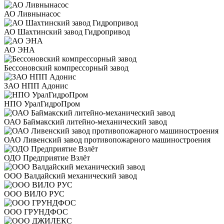
АО Ливнынасос
АО Шахтинский завод Гидропривод
АО ЭНА
Бессоновский компрессорный завод
ЗАО НПП Адонис
НПО УралГидроПром
ОАО Баймакский литейно-механический завод
ОАО Ливенский завод противопожарного машиностроения
ОДО Предприятие Взлёт
ООО Валдайский механический завод
ООО ВИЛО РУС
ООО ГРУНДФОС