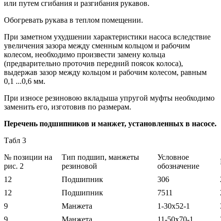
или путем cгибания и разгибания рукавов.
Обогревать рукава в теплом помещении.
При заметном ухудшении характеристики насоса вследствие
увеличения зазора между сменным кольцом и рабочим
колесом, необходимо произвести замену кольца
(предварительно проточив передний поясок колоса),
выдержав зазор между кольцом и рабочим колесом, равным
0,1 ...0,6 мм.
При износе резиновою вкладыша упругой муфты необходимо
заменить его, изготовив по размерам.
Перечень подшипников и манжет, установленных в насосе.
Табл 3
№ позиции на
Тип подшип, манжеты
Условное
рис. 2
резиновой
обозначение
12
Подшипник
306
12
Подшипник
7511
9
Манжета
1-30x52-1
9
Манжета
11-50x70-1