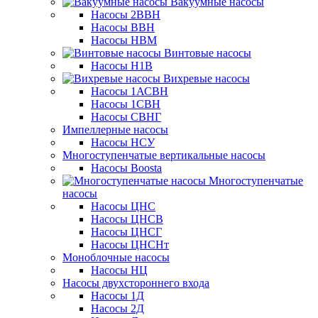
Вакуумные насосы
Насосы 2ВВН
Насосы ВВН
Насосы НВМ
Винтовые насосы
Насосы Н1В
Вихревые насосы
Насосы 1АСВН
Насосы 1СВН
Насосы СВНГ
Импеллерные насосы
Насосы НСУ
Многоступенчатые вертикальные насосы
Насосы Boosta
Многоступенчатые
насосы
Насосы ЦНС
Насосы ЦНСВ
Насосы ЦНСГ
Насосы ЦНСНт
Моноблочные насосы
Насосы НЦ
Насосы двухстороннего входа
Насосы 1Д
Насосы 2Д