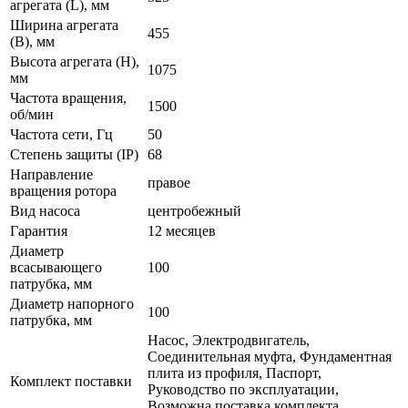
агрегата (L), мм
Ширина агрегата
455
(B), мм
Высота агрегата (H),
1075
мм
Частота вращения,
1500
об/мин
Частота сети, Гц
50
Степень защиты (IP)
68
Направление
правое
вращения ротора
Вид насоса
центробежный
Гарантия
12 месяцев
Диаметр
всасывающего
100
патрубка, мм
Диаметр напорного
100
патрубка, мм
Насос, Электродвигатель,
Соединительная муфта, Фундаментная
плита из профиля, Паспорт,
Комплект поставки
Руководство по эксплуатации,
Возможна поставка комплекта