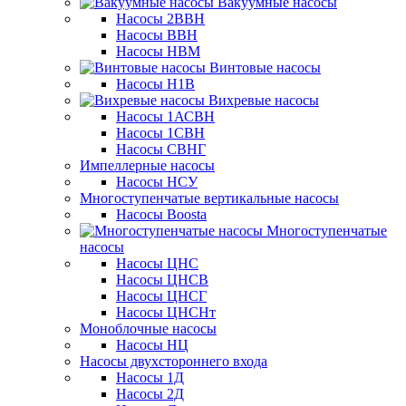
Вакуумные насосы
Насосы 2ВВН
Насосы ВВН
Насосы НВМ
Винтовые насосы
Насосы Н1В
Вихревые насосы
Насосы 1АСВН
Насосы 1СВН
Насосы СВНГ
Импеллерные насосы
Насосы НСУ
Многоступенчатые вертикальные насосы
Насосы Boosta
Многоступенчатые
насосы
Насосы ЦНС
Насосы ЦНСВ
Насосы ЦНСГ
Насосы ЦНСНт
Моноблочные насосы
Насосы НЦ
Насосы двухстороннего входа
Насосы 1Д
Насосы 2Д