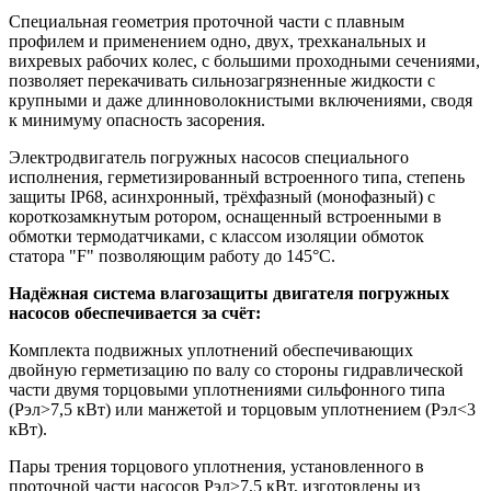
Специальная геометрия проточной части с плавным
профилем и применением одно, двух, трехканальных и
вихревых рабочих колес, с большими проходными сечениями,
позволяет перекачивать сильнозагрязненные жидкости с
крупными и даже длинноволокнистыми включениями, сводя
к минимуму опасность засорения.
Электродвигатель погружных насосов специального
исполнения, герметизированный встроенного типа, степень
защиты IP68, асинхронный, трёхфазный (монофазный) с
короткозамкнутым ротором, оснащенный встроенными в
обмотки термодатчиками, с классом изоляции обмоток
статора "F" позволяющим работу до 145°С.
Надёжная система влагозащиты двигателя погружных
насосов обеспечивается за счёт:
Комплекта подвижных уплотнений обеспечивающих
двойную герметизацию по валу со стороны гидравлической
части двумя торцовыми уплотнениями сильфонного типа
(Рэл>7,5 кВт) или манжетой и торцовым уплотнением (Рэл<3
кВт).
Пары трения торцового уплотнения, установленного в
проточной части насосов Рэл>7,5 кВт, изготовлены из