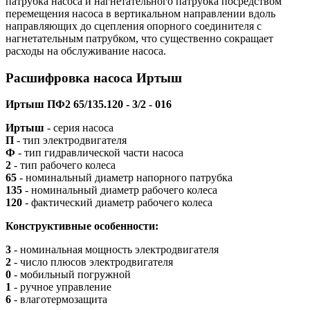
патрубка насоса и нагнетательного патрубка посредством
перемещения насоса в вертикальном направлении вдоль
направляющих до сцепления опорного соединителя с
нагнетательным патрубком, что существенно сокращает
расходы на обслуживание насоса.
Расшифровка насоса Иртыш
Иртыш ПФ2 65/135.120 - 3/2 - 016
Иртыш
- серия насоса
П
- тип электродвигателя
Ф
- тип гидравлической части насоса
2
- тип рабочего колеса
65
- номинальный диаметр напорного патрубка
135
- номинальный диаметр рабочего колеса
120
- фактический диаметр рабочего колеса
Конструктивные особенности:
3
- номинальная мощность электродвигателя
2
- число плюсов электродвигателя
0
- мобильный погружной
1
- ручное управление
6
- влаготермозащита