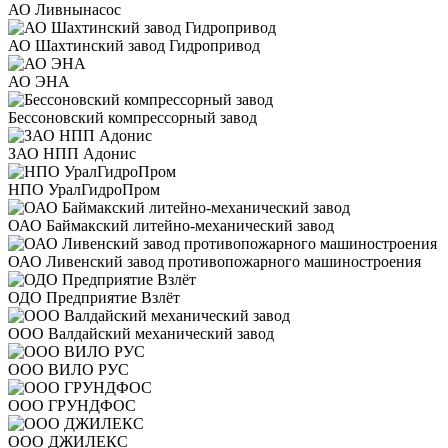
АО Ливнынасос
АО Шахтинский завод Гидропривод
АО ЭНА
Бессоновский компрессорный завод
ЗАО НПП Адонис
НПО УралГидроПром
ОАО Баймакский литейно-механический завод
ОАО Ливенский завод противопожарного машиностроения
ОДО Предприятие Взлёт
ООО Валдайский механический завод
ООО ВИЛО РУС
ООО ГРУНДФОС
ООО ДЖИЛЕКС