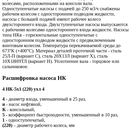
колесами, расположенными на консоли вала.
Одноступенчатые насосы с подачей до 250 м3/ч снабжены
рабочим колесом с односторонним подводом жидкости,
насосы с большей подачей имеют рабочее колесо
двухстороннего входа. Двухступенчатые насосы выпускаются
с рабочими колесами одностороннего входа жидкости. Насосы
типа НКв - горизонтальные одноступенчатые с
односторонним подводом жидкости с предвключенным
винтовым колесом. Температура перекачиваемой среды до
673°K (+400°С). Материал деталей проточной части - сталь
25Л-П (вариант С), сталь 20Х13Л (вариант Х), сталь
10Х18Н9ТЛ (вариант Н). Уплотнение вала - торцовое или
сальниковое.
Расшифровка насоса НК
4 НК-5х1 (220) ухл 4
4
- диаметр входа, уменьшенный в 25 раз,
н
- насос нефтяной,
К
- консольный,
5
- коэффициент быстроходности, уменьшенный в 10 раз,
1
- одноступенчатый,
(220)
– диаметр рабочего колеса, мм