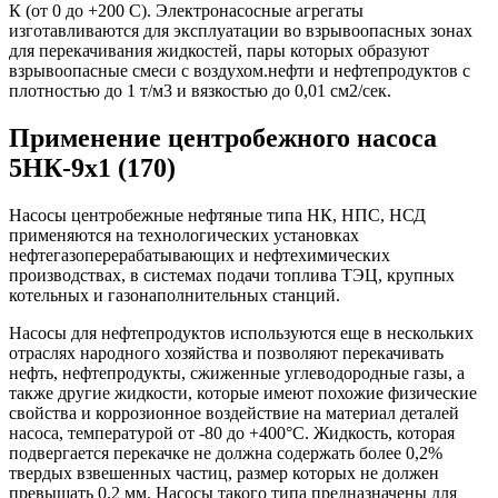
К (от 0 до +200 С). Электронасосные агрегаты
изготавливаются для эксплуатации во взрывоопасных зонах
для перекачивания жидкостей, пары которых образуют
взрывоопасные смеси с воздухом.нефти и нефтепродуктов с
плотностью до 1 т/м3 и вязкостью до 0,01 см2/сек.
Применение центробежного насоса
5НК-9х1 (170)
Насосы центробежные нефтяные типа НК, НПС, НСД
применяются на технологических установках
нефтегазоперерабатывающих и нефтехимических
производствах, в системах подачи топлива ТЭЦ, крупных
котельных и газонаполнительных станций.
Насосы для нефтепродуктов используются еще в нескольких
отраслях народного хозяйства и позволяют перекачивать
нефть, нефтепродукты, сжиженные углеводородные газы, а
также другие жидкости, которые имеют похожие физические
свойства и коррозионное воздействие на материал деталей
насоса, температурой от -80 до +400°С. Жидкость, которая
подвергается перекачке не должна содержать более 0,2%
твердых взвешенных частиц, размер которых не должен
превышать 0,2 мм. Насосы такого типа предназначены для