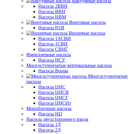
Вакуумные насосы
Насосы 2ВВН
Насосы ВВН
Насосы НВМ
Винтовые насосы
Насосы Н1В
Вихревые насосы
Насосы 1АСВН
Насосы 1СВН
Насосы СВНГ
Импеллерные насосы
Насосы НСУ
Многоступенчатые вертикальные насосы
Насосы Boosta
Многоступенчатые
насосы
Насосы ЦНС
Насосы ЦНСВ
Насосы ЦНСГ
Насосы ЦНСНт
Моноблочные насосы
Насосы НЦ
Насосы двухстороннего входа
Насосы 1Д
Насосы 2Д