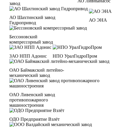
АО Ливнынасос
завод
АО Шахтинский завод
АО ЭНА
Гидропривод
Бессоновский
компрессорный завод
ЗАО НПП Адонис
НПО УралГидроПром
ОАО Баймакский литейно-
механический завод
ОАО Ливенский завод
противопожарного
машиностроения
ОДО Предприятие Взлёт