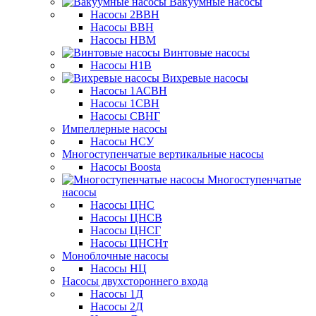
Вакуумные насосы
Насосы 2ВВН
Насосы ВВН
Насосы НВМ
Винтовые насосы
Насосы Н1В
Вихревые насосы
Насосы 1АСВН
Насосы 1СВН
Насосы СВНГ
Импеллерные насосы
Насосы НСУ
Многоступенчатые вертикальные насосы
Насосы Boosta
Многоступенчатые
насосы
Насосы ЦНС
Насосы ЦНСВ
Насосы ЦНСГ
Насосы ЦНСНт
Моноблочные насосы
Насосы НЦ
Насосы двухстороннего входа
Насосы 1Д
Насосы 2Д