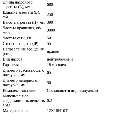
Длина насосного
680
агрегата (L), мм
Ширина агрегата (B),
250
мм
Высота агрегата (H), мм
390
Частота вращения, об/
3000
мин
Частота сети, Гц
50
Степень защиты (IP)
55
Направление вращения
правое
ротора
Вид насоса
центробежный
Гарантия
18 месяцев
Диаметр всасывающего
65
патрубка, мм
Диаметр напорного
50
патрубка, мм
Комплект поставки
Составляется индивидуально
Максимальное
содержание тв. веществ,
0.2
г/м3
Материал вала
12Х18Н10Т