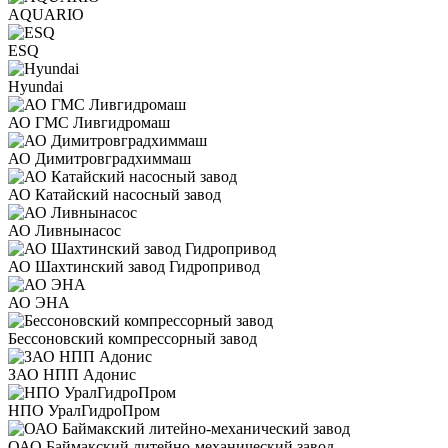
AQUARIO
ESQ
Hyundai
АО ГМС Ливгидромаш
АО Димитровградхиммаш
АО Катайский насосный завод
АО Ливнынасос
АО Шахтинский завод Гидропривод
АО ЭНА
Бессоновский компрессорный завод
ЗАО НПП Адонис
НПО УралГидроПром
ОАО Баймакский литейно-механический завод