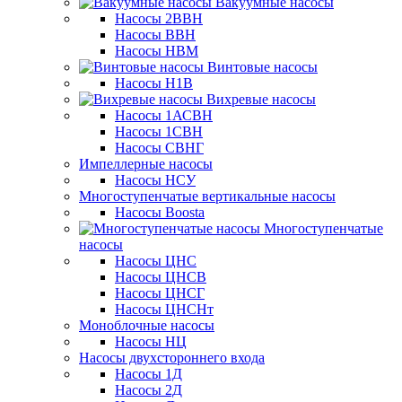
Вакуумные насосы
Насосы 2ВВН
Насосы ВВН
Насосы НВМ
Винтовые насосы
Насосы Н1В
Вихревые насосы
Насосы 1АСВН
Насосы 1СВН
Насосы СВНГ
Импеллерные насосы
Насосы НСУ
Многоступенчатые вертикальные насосы
Насосы Boosta
Многоступенчатые
насосы
Насосы ЦНС
Насосы ЦНСВ
Насосы ЦНСГ
Насосы ЦНСНт
Моноблочные насосы
Насосы НЦ
Насосы двухстороннего входа
Насосы 1Д
Насосы 2Д