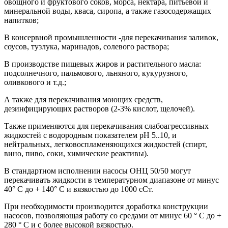
овощного и фруктового соков, морса, нектара, питьевой и
минеральной воды, кваса, сиропа, а также газосодержащих
напитков;
В консервной промышленности -для перекачивания заливок,
соусов, тузлука, маринадов, солевого раствора;
В производстве пищевых жиров и растительного масла:
подсолнечного, пальмового, льняного, кукурузного,
оливкового и т.д.;
А также для перекачивания моющих средств,
дезинфицирующих растворов (2-3% кислот, щелочей).
Также применяются для перекачивания слабоагрессивных
жидкостей с водородным показателем pH 5..10, и
нейтральных, легковоспламеняющихся жидкостей (спирт,
вино, пиво, соки, химические реактивы).
В стандартном исполнении насосы ОНЦ 50/50 могут
перекачивать жидкости в температурном диапазоне от минус
40° С до + 140° С и вязкостью до 1000 сСт.
При необходимости производится доработка конструкции
насосов, позволяющая работу со средами от минус 60 ° С до +
280 ° С и с более высокой вязкостью.