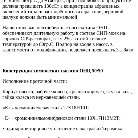
от минус 40гр.С до +140гр.С, при этом вязкость продукта не
должна превышать 130сСт а концентрация абразивных
включений типа нерастворённого сахара, соли, зерновой
шелухи должна быть минимальной.
Наши пищевые центробежные насосы типа ОНЦ
обеспечивают длительную работу в составе СИП-моек на
горячих CIP-растворах, в.т.ч 2% азотной кислоте
температурой до 80гр.С. Подпор на входе в насос, в
зависимости от модификации, не должен превышать 3....8атм.
Конструкция химических насосов
ОНЦ 50/50
Исполнение проточной части:
Корпус насоса, рабочее колесо, крышка корпуса, втулка вала,
гайка колеса из нержавеющей стали.
«К» - хромоникелевая сталь 12Х18Н10Т;
«Е» - хромоникельмолибденовой стали 10Х17Н13М2Т;
• одинарное торцовое уплотнение вала графит/керамика;