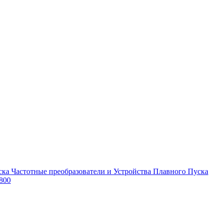
Частотные преобразователи и Устройства Плавного Пуска
800