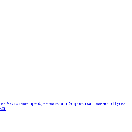
Частотные преобразователи и Устройства Плавного Пуска
800