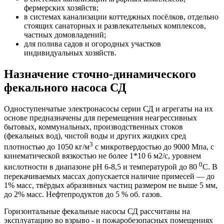
фермерских хозяйств;
в системах канализации коттеджных посёлков, отдельно
стоящих санаторных и развлекательных комплексов,
частных домовладений;
для полива садов и огородных участков
индивидуальных хозяйств.
Назначение сточно-динамического
фекального насоса СД
Одноступенчатые электронасосы серии СД и агрегаты на их
основе предназначены для перемещения неагрессивных
бытовых, коммунальных, производственных стоков
(фекальных вод), чистой воды и других жидких сред
3
плотностью до 1050 кг/м
с микротвердостью до 9000 Мпа, с
кинематической вязкостью не более 1*10 6 м2/с, уровнем
0
кислотности в диапазоне рН 6-8,5 и температурой до 80
С. В
перекачиваемых массах допускается наличие примесей — до
1% масс, твёрдых абразивных частиц размером не выше 5 мм,
до 2% масс. Нефтепродуктов до 5 % об. газов.
Горизонтальные
фекальные насосы СД рассчитаны на
эксплуатацию во взрыво - и пожаробезопасных помещениях