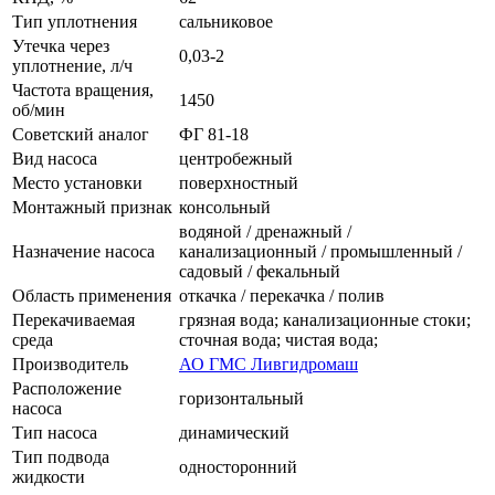
Тип уплотнения
сальниковое
Утечка через
0,03-2
уплотнение, л/ч
Частота вращения,
1450
об/мин
Советский аналог
ФГ 81-18
Вид насоса
центробежный
Место установки
поверхностный
Монтажный признак
консольный
водяной / дренажный /
Назначение насоса
канализационный / промышленный /
садовый / фекальный
Область применения
откачка / перекачка / полив
Перекачиваемая
грязная вода; канализационные стоки;
среда
сточная вода; чистая вода;
Производитель
АО ГМС Ливгидромаш
Расположение
горизонтальный
насоса
Тип насоса
динамический
Тип подвода
односторонний
жидкости