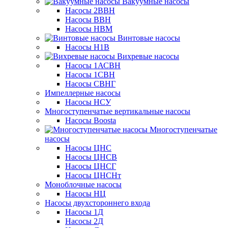
Вакуумные насосы
Насосы 2ВВН
Насосы ВВН
Насосы НВМ
Винтовые насосы
Насосы Н1В
Вихревые насосы
Насосы 1АСВН
Насосы 1СВН
Насосы СВНГ
Импеллерные насосы
Насосы НСУ
Многоступенчатые вертикальные насосы
Насосы Boosta
Многоступенчатые
насосы
Насосы ЦНС
Насосы ЦНСВ
Насосы ЦНСГ
Насосы ЦНСНт
Моноблочные насосы
Насосы НЦ
Насосы двухстороннего входа
Насосы 1Д
Насосы 2Д