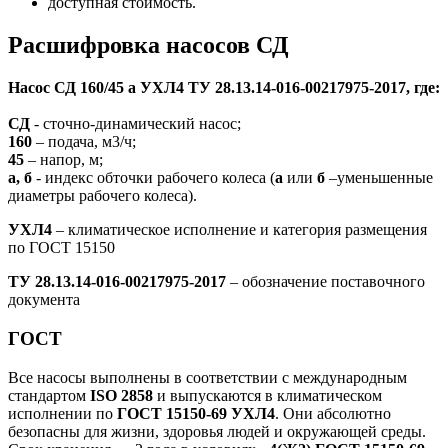
доступная стоимость.
Расшифровка насосов СД
Насос СД 160/45 а УХЛ4 ТУ 28.13.14-016-00217975-2017, где:
СД
- сточно-динамический насос;
160
– подача, м3/ч;
45
– напор, м;
а, б
- индекс обточки рабочего колеса (
а
или
б
–уменьшенные
диаметры рабочего колеса).
УХЛ4
– климатическое исполнение и категория размещения
по ГОСТ 15150
ТУ 28.13.14-016-00217975-2017
– обозначение поставочного
документа
ГОСТ
Все насосы выполнены в соответствии с международным
стандартом
ISO 2858
и выпускаются в климатическом
исполнении по
ГОСТ 15150-69 УХЛ4
. Они абсолютно
безопасны для жизни, здоровья людей и окружающей среды.