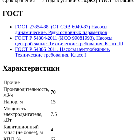
Срок хранения — 2 года в условиях -
4(Ж2) ГОСТ 15150-69
.
ГОСТ
ГОСТ 27854-88. (СТ СЭВ 6049-87) Насосы
динамические. Ряды основных параметров
ГОСТ Р 54804-2011 (ИСО 99081993). Насосы
центробежные. Технические требования. Класс III
ГОСТ Р 54806-2011. Насосы центробежные.
Технические требования. Класс I
Характеристики
Прочие
Производительность,
70
м3/ч
Напор, м
15
Мощность
электродвигателя,
7.5
кВт
Кавитационный
4
запас (не более), м
КПД, %
62