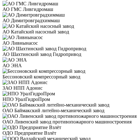
АО ГМС Ливгидромаш
АО Димитровградхиммаш
АО Катайский насосный завод
АО Ливнынасос
АО Шахтинский завод Гидропривод
АО ЭНА
Бессоновский компрессорный завод
ЗАО НПП Адонис
НПО УралГидроПром
ОАО Баймакский литейно-механический завод
ОАО Ливенский завод противопожарного машиностроения
ОДО Предприятие Взлёт