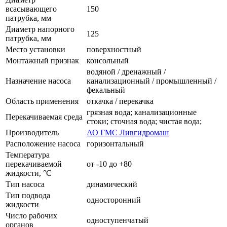
всасывающего
150
патрубка, мм
Диаметр напорного
125
патрубка, мм
Место установки
поверхностный
Монтажный признак
консольный
водяной / дренажный /
Назначение насоса
канализационный / промышленный /
фекальный
Область применения
откачка / перекачка
грязная вода; канализационные
Перекачиваемая среда
стоки; сточная вода; чистая вода;
Производитель
АО ГМС Ливгидромаш
Расположение насоса
горизонтальный
Температура
перекачиваемой
от -10 до +80
жидкости, °C
Тип насоса
динамический
Тип подвода
односторонний
жидкости
Число рабочих
одноступенчатый
органов