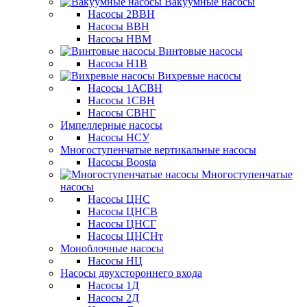
Вакуумные насосы
Насосы 2ВВН
Насосы ВВН
Насосы НВМ
Винтовые насосы
Насосы Н1В
Вихревые насосы
Насосы 1АСВН
Насосы 1СВН
Насосы СВНГ
Импеллерные насосы
Насосы НСУ
Многоступенчатые вертикальные насосы
Насосы Boosta
Многоступенчатые
насосы
Насосы ЦНС
Насосы ЦНСВ
Насосы ЦНСГ
Насосы ЦНСНт
Моноблочные насосы
Насосы НЦ
Насосы двухстороннего входа
Насосы 1Д
Насосы 2Д