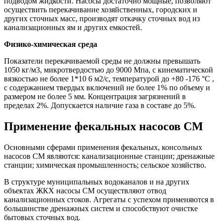
подводом жидкости. Насосы достаточно мощные, позволяют
осуществить перекачивание хозяйственных, городских и
других сточных масс, производят откачку сточных вод из
канализационных ям и других емкостей.
Физико-химическая среда
Показатели перекачиваемой среды не должны превышать
1050 кг/м3, микротвердостью до 9000 Мпа, с кинематической
вязкостью не более 1*10 6 м2/с, температурой до +80 -176 °С ,
с содержанием твердых включений не более 1% по объему и
размером не более 5 мм. Концентрация загрязнений в
пределах 2%. Допускается наличие газа в составе до 5%.
Применение фекальных насосов СМ
Основными сферами применения фекальных, консольных
насосов СМ являются: канализационные станции; дренажные
станции; химическая промышленность; сельское хозяйство.
В структуре муниципальных водоканалов и на других
объектах ЖКХ насосы СМ осуществляют отвод
канализационных стоков. Агрегаты с успехом применяются в
большинстве дренажных систем и способствуют очистке
бытовых сточных вод.