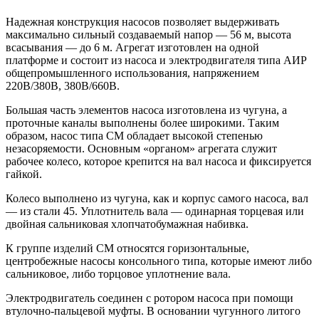
Надежная конструкция насосов позволяет выдерживать
максимально сильный создаваемый напор — 56 м, высота
всасывания — до 6 м. Агрегат изготовлен на одной
платформе и состоит из насоса и электродвигателя типа АИР
общепромышленного использования, напряжением
220В/380В, 380В/660В.
Большая часть элементов насоса изготовлена из чугуна, а
проточные каналы выполнены более широкими. Таким
образом, насос типа СМ обладает высокой степенью
незасоряемости. Основным «органом» агрегата служит
рабочее колесо, которое крепится на вал насоса и фиксируется
гайкой.
Колесо выполнено из чугуна, как и корпус самого насоса, вал
— из стали 45. Уплотнитель вала — одинарная торцевая или
двойная сальниковая хлопчатобумажная набивка.
К группе изделий СМ относятся горизонтальные,
центробежные насосы консольного типа, которые имеют либо
сальниковое, либо торцовое уплотнение вала.
Электродвигатель соединен с ротором насоса при помощи
втулочно-пальцевой муфты. В основании чугунного литого