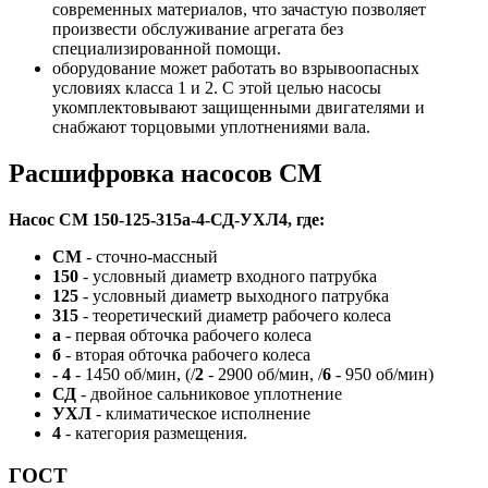
современных материалов, что зачастую позволяет
произвести обслуживание агрегата без
специализированной помощи.
оборудование может работать во взрывоопасных
условиях класса 1 и 2. С этой целью насосы
укомплектовывают защищенными двигателями и
снабжают торцовыми уплотнениями вала.
Расшифровка насосов СМ
Насос СМ 150-125-315а-4-СД-УХЛ4, где:
СМ
- сточно-массный
150
- условный диаметр входного патрубка
125
- условный диаметр выходного патрубка
315
- теоретический диаметр рабочего колеса
а
- первая обточка рабочего колеса
б
- вторая обточка рабочего колеса
- 4
- 1450 об/мин, (/
2
- 2900 об/мин, /
6
- 950 об/мин)
СД
- двойное сальниковое уплотнение
УХЛ
- климатическое исполнение
4
- категория размещения.
ГОСТ