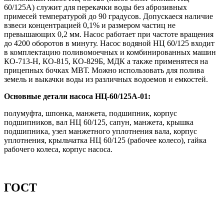
60/125А) служит для перекачки воды без аброзивных
примесей температурой до 90 градусов. Допускаеся наличие
взвеси концентрацией 0,1% и размером частиц не
превышающих 0,2 мм. Насос работает при частоте вращения
до 4200 оборотов в минуту. Насос водяной НЦ 60/125 входит
в комплектацию поливомоечных и комбинированных машин
КО-713-Н, КО-815, КО-829Б, МДК а также применятеся на
прицепных бочках МВТ. Можно использовать для полива
земель и выкачки воды из различных водоемов и емкостей.
Основные детали насоса НЦ-60/125А-01:
полумуфта, шпонка, манжета, подшипник, корпус
подшипников, вал НЦ 60/125, сапун, манжета, крышка
подшипника, узел манжетного уплотнения вала, корпус
уплотнения, крыльчатка НЦ 60/125 (рабочее колесо), гайка
рабочего колеса, корпус насоса.
ГОСТ