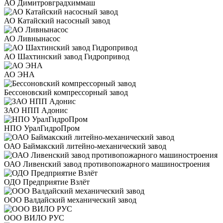
АО Димитровградхиммаш
АО Катайский насосный завод
АО Ливнынасос
АО Шахтинский завод Гидропривод
АО ЭНА
Бессоновский компрессорный завод
ЗАО НПП Адонис
НПО УралГидроПром
ОАО Баймакский литейно-механический завод
ОАО Ливенский завод противопожарного машиностроения
ОДО Предприятие Взлёт
ООО Валдайский механический завод
ООО ВИЛО РУС