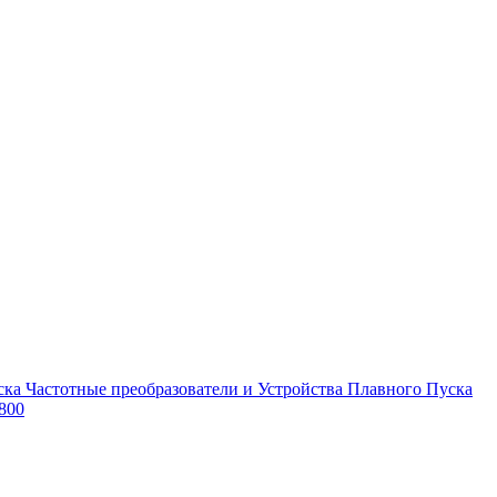
Частотные преобразователи и Устройства Плавного Пуска
800