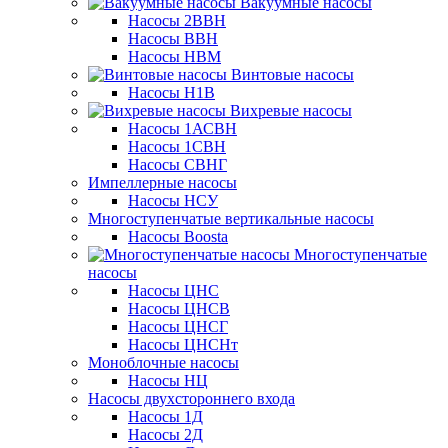
Вакуумные насосы
Насосы 2ВВН
Насосы ВВН
Насосы НВМ
Винтовые насосы
Насосы Н1В
Вихревые насосы
Насосы 1АСВН
Насосы 1СВН
Насосы СВНГ
Импеллерные насосы
Насосы НСУ
Многоступенчатые вертикальные насосы
Насосы Boosta
Многоступенчатые
насосы
Насосы ЦНС
Насосы ЦНСВ
Насосы ЦНСГ
Насосы ЦНСНт
Моноблочные насосы
Насосы НЦ
Насосы двухстороннего входа
Насосы 1Д
Насосы 2Д