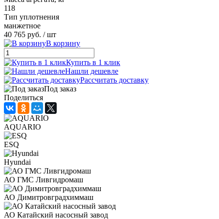
118
Тип уплотнения
манжетное
40 765 руб.
/ шт
В корзину
Купить в 1 клик
Нашли дешевле
Рассчитать доставку
Под заказ
Поделиться
AQUARIO
ESQ
Hyundai
АО ГМС Ливгидромаш
АО Димитровградхиммаш
АО Катайский насосный завод