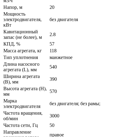
м3/ч
Напор, м
20
Мощность
электродвигателя,
без двигателя
кВт
Кавитационный
2.8
запас (не более), м
КПД, %
57
Масса агрегата, кг
118
Тип уплотнения
манжетное
Длина насосного
540
агрегата (L), мм
Ширина агрегата
390
(B), мм
Высота агрегата (H),
570
мм
Марка
без двигателя; без рамы;
электродвигателя
Частота вращения,
3000
об/мин
Частота сети, Гц
50
Направление
правое