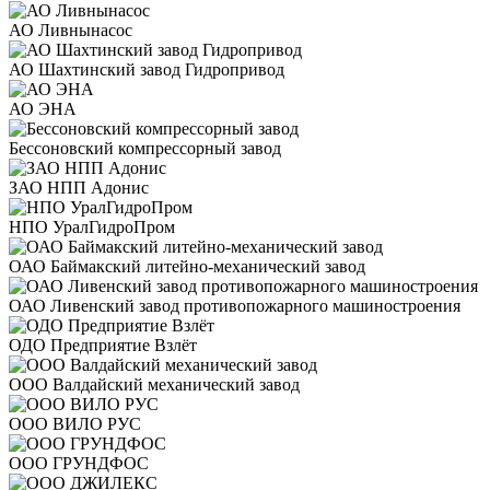
АО Ливнынасос
АО Шахтинский завод Гидропривод
АО ЭНА
Бессоновский компрессорный завод
ЗАО НПП Адонис
НПО УралГидроПром
ОАО Баймакский литейно-механический завод
ОАО Ливенский завод противопожарного машиностроения
ОДО Предприятие Взлёт
ООО Валдайский механический завод
ООО ВИЛО РУС
ООО ГРУНДФОС