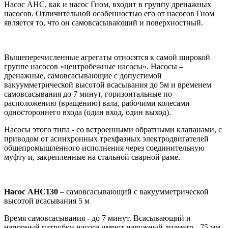
Насос АНС, как и насос Гном, входит в группу дренажных
насосов. Отличительной особенностью его от насосов Гном
является то, что он самовсасывающий и поверхностный.
Вышеперечисленные агрегаты относятся к самой широкой
группе насосов «центробежные насосы». Насосы –
дренажные, самовсасывающие с допустимой
вакуумметрической высотой всасывания до 5м и временем
самовсасывания до 7 минут, горизонтальные по
расположению (вращению) вала, рабочими колесами
одностороннего входа (один вход, один выход).
Насосы этого типа - со встроенными обратными клапанами, с
приводом от асинхронных трехфазных электродвигателей
общепромышленного исполнения через соединительную
муфту и, закрепленные на стальной сварной раме.
Насос АНС130
– самовсасывающий с вакуумметрической
высотой всасывания 5 м
Время самовсасывания - до 7 минут. Всасывающий и
напорный патрубки насоса имеют наружный диаметр - 75 мм