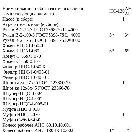
Наименование и обозначение изделия и
АН
НС-130
комплектующих элементов
АН
Насос (в сборе)
1
Агрегат насосный (в сборе)
Рукав В-2-75-3 ГОСТ5398-76 L=4000
Рукав В-2-100-3 ГОСТ5398-76 L=4000
3*
3*
Рукав В-2-125-3ГОСТ 5398-76 L=4000
Хомут НЦС-1-060-01
Хомут НЦС-1-060
6*
6*
Хомут С-569М-070
Хомут С-569-0-1-0
Фильтр НЦС-1-040 Б
Фильтр НЦС-1-0405-01
Фильтр НЦС-1-0405-02
Шпонка 8х 27х25 ГОСТ 23360-73
1
Шпонка 12х8х45 ГОСТ 23360-78
Штуцер НЦС-3-004
Штуцер НЦС-1-005
Штуцер НЦС-1-005-01
Муфта НЦС-3-030
Муфта НЦС-1-030
1
Муфта С-569-6-0-0
Колесо рабочее АНС-60.10.10.001
Колесо рабочее АНС-130.19.10.003
1*
1*