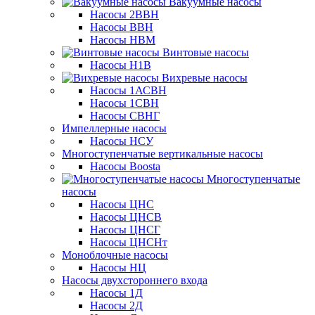
Вакуумные насосы
Насосы 2ВВН
Насосы ВВН
Насосы НВМ
Винтовые насосы
Насосы Н1В
Вихревые насосы
Насосы 1АСВН
Насосы 1СВН
Насосы СВНГ
Импеллерные насосы
Насосы НСУ
Многоступенчатые вертикальные насосы
Насосы Boosta
Многоступенчатые
насосы
Насосы ЦНС
Насосы ЦНСВ
Насосы ЦНСГ
Насосы ЦНСНт
Моноблочные насосы
Насосы НЦ
Насосы двухстороннего входа
Насосы 1Д
Насосы 2Д