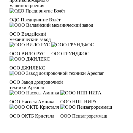
противопожарного
машиностроения
ОДО Предприятие Взлёт
ООО Валдайский
механический завод
ООО ВИЛО РУС
ООО ГРУНДФОС
ООО ДЖИЛЕКС
ООО Завод дозировочной
техники Ареопаг
ООО Насосы Ампика
ООО НПП НИРА
ООО ОКТБ Кристалл
ООО Пензагрореммаш