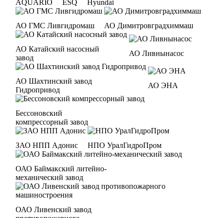
AQUARIO
ESQ
Hyundai
АО ГМС Ливгидромаш
АО Димитровградхиммаш
АО Катайский насосный
АО Ливнынасос
завод
АО Шахтинский завод
АО ЭНА
Гидропривод
Бессоновский
компрессорный завод
ЗАО НПП Адонис
НПО УралГидроПром
ОАО Баймакский литейно-
механический завод
ОАО Ливенский завод