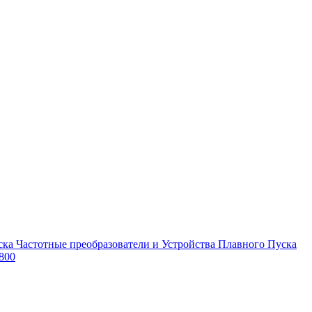
Частотные преобразователи и Устройства Плавного Пуска
800